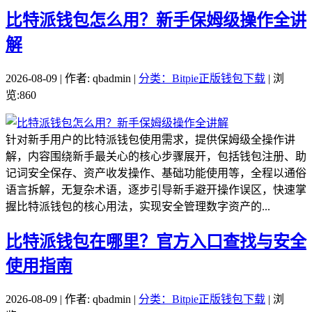
比特派钱包怎么用？新手保姆级操作全讲
解
2026-08-09 | 作者: qbadmin |
分类：Bitpie正版钱包下载
| 浏
览:860
针对新手用户的比特派钱包使用需求，提供保姆级全操作讲
解，内容围绕新手最关心的核心步骤展开，包括钱包注册、助
记词安全保存、资产收发操作、基础功能使用等，全程以通俗
语言拆解，无复杂术语，逐步引导新手避开操作误区，快速掌
握比特派钱包的核心用法，实现安全管理数字资产的...
比特派钱包在哪里？官方入口查找与安全
使用指南
2026-08-09 | 作者: qbadmin |
分类：Bitpie正版钱包下载
| 浏