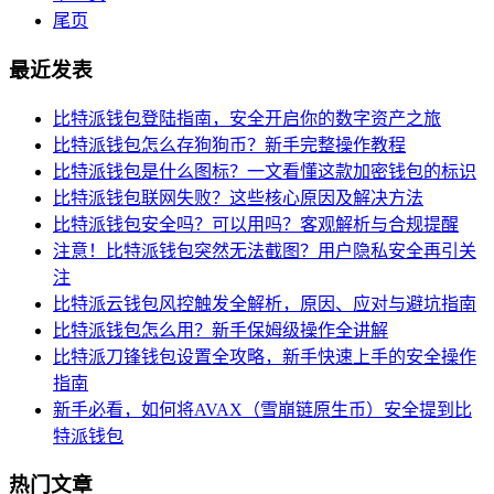
尾页
最近发表
比特派钱包登陆指南，安全开启你的数字资产之旅
比特派钱包怎么存狗狗币？新手完整操作教程
比特派钱包是什么图标？一文看懂这款加密钱包的标识
比特派钱包联网失败？这些核心原因及解决方法
比特派钱包安全吗？可以用吗？客观解析与合规提醒
注意！比特派钱包突然无法截图？用户隐私安全再引关
注
比特派云钱包风控触发全解析，原因、应对与避坑指南
比特派钱包怎么用？新手保姆级操作全讲解
比特派刀锋钱包设置全攻略，新手快速上手的安全操作
指南
新手必看，如何将AVAX（雪崩链原生币）安全提到比
特派钱包
热门文章