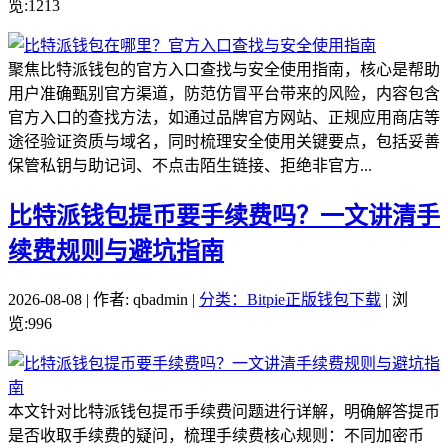
览:1213
聚焦比特派钱包的官方入口查找与安全使用指南，核心是帮助
用户准确甄别官方渠道，防范仿冒平台带来的风险，内容包含
官方入口的查找方法，如通过品牌官方网站、正规应用商店等
途径验证资质与域名，同时梳理安全使用关键要点，包括妥善
保管私钥与助记词、不点击陌生链接、拒绝非官方...
比特派钱包提币要手续费吗？一文讲清手
续费规则与避坑指南
2026-08-08 | 作者: qbadmin |
分类：Bitpie正版钱包下载
| 浏
览:996
本文针对比特派钱包提币手续费问题进行详解，明确解答提币
是否收取手续费的疑问，梳理手续费核心规则：不同加密币