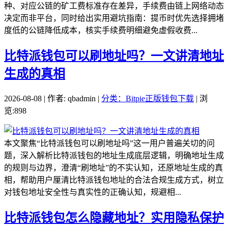
种、对应公链的矿工费标准存在差异，手续费由链上网络动态
决定而非平台，同时给出实用避坑指南：提币时优先选择拥堵
度低的公链降低成本，核实手续费明细避免虚假收费...
比特派钱包可以刷地址吗？一文讲清地址
生成的真相
2026-08-08 | 作者: qbadmin |
分类：Bitpie正版钱包下载
| 浏
览:898
本文聚焦“比特派钱包可以刷地址吗”这一用户普遍关切的问
题，深入解析比特派钱包的地址生成底层逻辑，明确地址生成
的规则与边界，澄清“刷地址”的不实认知，还原地址生成的真
相，帮助用户厘清比特派钱包地址的合法合规生成方式，树立
对钱包地址安全性与真实性的正确认知，规避相...
比特派钱包怎么隐藏地址？实用隐私保护