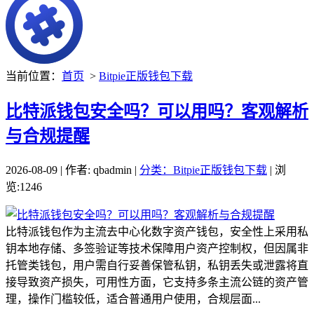
当前位置：
首页
>
Bitpie正版钱包下载
比特派钱包安全吗？可以用吗？客观解析
与合规提醒
2026-08-09 | 作者: qbadmin |
分类：Bitpie正版钱包下载
| 浏
览:1246
比特派钱包作为主流去中心化数字资产钱包，安全性上采用私
钥本地存储、多签验证等技术保障用户资产控制权，但因属非
托管类钱包，用户需自行妥善保管私钥，私钥丢失或泄露将直
接导致资产损失，可用性方面，它支持多条主流公链的资产管
理，操作门槛较低，适合普通用户使用，合规层面...