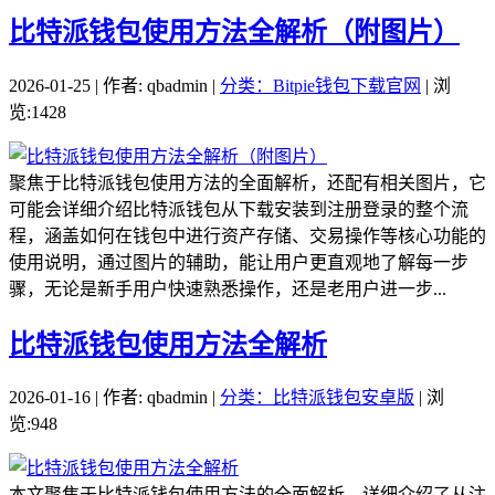
比特派钱包使用方法全解析（附图片）
2026-01-25 | 作者: qbadmin |
分类：Bitpie钱包下载官网
| 浏
览:1428
聚焦于比特派钱包使用方法的全面解析，还配有相关图片，它
可能会详细介绍比特派钱包从下载安装到注册登录的整个流
程，涵盖如何在钱包中进行资产存储、交易操作等核心功能的
使用说明，通过图片的辅助，能让用户更直观地了解每一步
骤，无论是新手用户快速熟悉操作，还是老用户进一步...
比特派钱包使用方法全解析
2026-01-16 | 作者: qbadmin |
分类：比特派钱包安卓版
| 浏
览:948
本文聚焦于比特派钱包使用方法的全面解析，详细介绍了从注