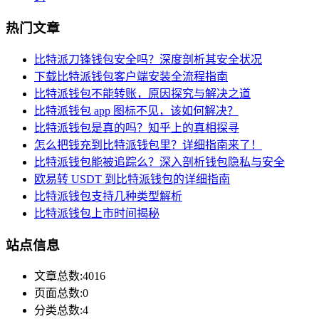
热门文章
比特派刀锋钱包安全吗？深度剖析其安全状况
下载比特派钱包客户端安装全流程指南
比特派钱包不能转账，原因探究与解决之道
比特派钱包 app 图标不见，该如何解决？
比特派钱包是真的吗？知乎上的真相探寻
怎么把钱充到比特派钱包里？详细指南来了！
比特派钱包能被追踪么？深入剖析钱包隐私与安全
欧易转 USDT 到比特派钱包的详细指南
比特派钱包支持几种类型解析
比特派钱包上市时间揭秘
站点信息
文章总数:4016
页面总数:0
分类总数:4