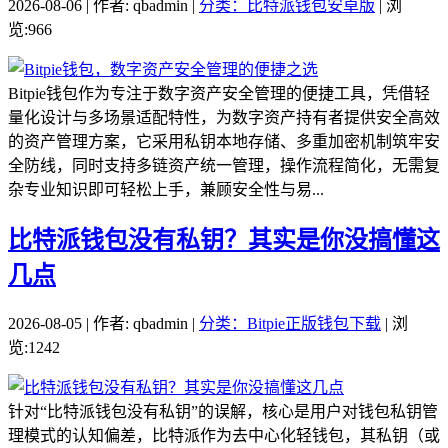
2026-08-06 | 作者: qbadmin |
分类：比特派钱包安卓版
| 浏
览:966
Bitpie钱包作为专注于数字资产安全管理的便捷工具，凭借轻
量化设计与多场景适配特性，为数字资产持有者提供安全高效
的资产管理方案，它采用私钥本地存储、多重加密机制筑牢安
全防线，同时支持多链资产统一管理，操作流程简化，无需复
杂专业知识即可轻松上手，兼顾安全性与易...
比特派钱包没有私钥？其实是你没搞懂这
几点
2026-08-05 | 作者: qbadmin |
分类：Bitpie正版钱包下载
| 浏
览:1242
针对“比特派钱包没有私钥”的误解，核心是用户对钱包私钥管
理模式的认知偏差，比特派作为去中心化轻钱包，其私钥（或