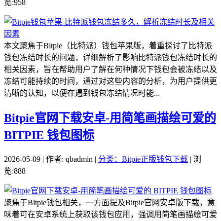
览:958
本文聚焦于Bitpie（比特派）钱包苹果版，着重探讨了比特派
钱包冻结时长的问题，详细解析了影响比特派钱包冻结时长的
相关因素，旨在帮助用户了解在何种情况下钱包会被冻结以及
冻结可能持续的时间，通过对这些内容的分析，为用户提供更
清晰的认知，以便在遇到钱包冻结情况时能...
Bitpie官网下载安卓-用简笔画描绘可爱的
BITPIE 钱包图标
2026-05-09 | 作者: qbadmin |
分类：Bitpie正版钱包下载
| 浏
览:888
聚焦于Bitpie钱包相关，一方面提及Bitpie官网安卓版下载，意
味着可在安卓系统上获取该钱包应用，强调用简笔画描绘可爱