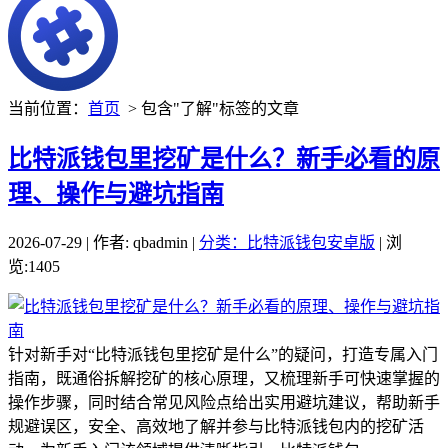
当前位置：
首页
> 包含"了解"标签的文章
比特派钱包里挖矿是什么？新手必看的原
理、操作与避坑指南
2026-07-29 | 作者: qbadmin |
分类：比特派钱包安卓版
| 浏
览:1405
针对新手对“比特派钱包里挖矿是什么”的疑问，打造专属入门
指南，既通俗拆解挖矿的核心原理，又梳理新手可快速掌握的
操作步骤，同时结合常见风险点给出实用避坑建议，帮助新手
规避误区，安全、高效地了解并参与比特派钱包内的挖矿活