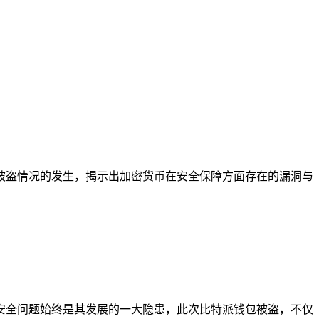
被盗情况的发生，揭示出加密货币在安全保障方面存在的漏洞与
安全问题始终是其发展的一大隐患，此次比特派钱包被盗，不仅