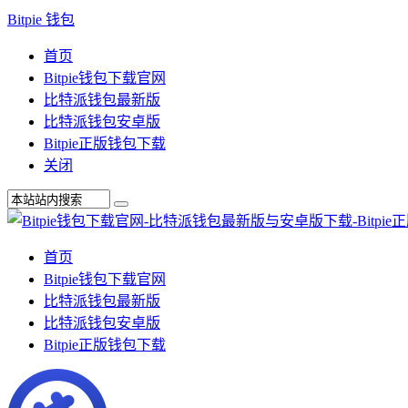
Bitpie 钱包
首页
Bitpie钱包下载官网
比特派钱包最新版
比特派钱包安卓版
Bitpie正版钱包下载
关闭
首页
Bitpie钱包下载官网
比特派钱包最新版
比特派钱包安卓版
Bitpie正版钱包下载