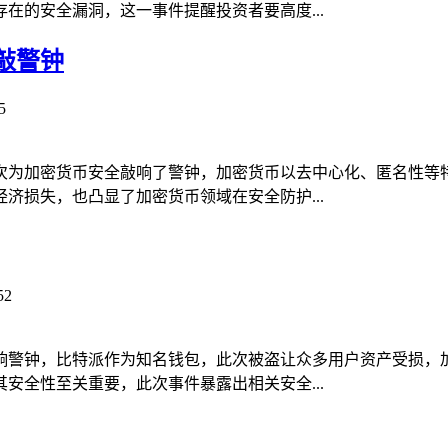
在的安全漏洞，这一事件提醒投资者要高度...
敲警钟
5
次为加密货币安全敲响了警钟，加密货币以去中心化、匿名性等
济损失，也凸显了加密货币领域在安全防护...
52
响警钟，比特派作为知名钱包，此次被盗让众多用户资产受损，
安全性至关重要，此次事件暴露出相关安全...