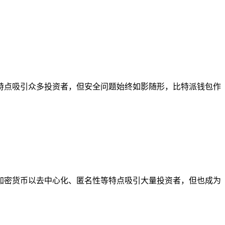
特点吸引众多投资者，但安全问题始终如影随形，比特派钱包作
加密货币以去中心化、匿名性等特点吸引大量投资者，但也成为