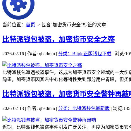
当前位置：
首页
> 包含"加密货币安全"标签的文章
比特派钱包被盗，加密货币安全之殇
2026-02-16 | 作者: qbadmin |
分类：Bitpie正版钱包下载
| 浏览:10
比特派钱包遭遇被盗事件，这成为加密货币安全领域的一大伤
隐患，加密货币因其去中心化等特性受到部分用户青睐，但类似
比特派钱包被盗，加密货币安全警钟再敲
2026-02-13 | 作者: qbadmin |
分类：比特派钱包最新版
| 浏览:135
近期，比特派钱包被盗事件引发广泛关注，再度为加密货币安