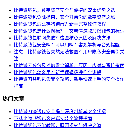
比特派钱包，数字资产安全与便捷的双重优势之选
比特派钱包登陆指南，安全开启你的数字资产之旅
比特派钱包怎么存狗狗币？新手完整操作教程
比特派钱包是什么图标？一文看懂这款加密钱包的标识
比特派钱包联网失败？这些核心原因及解决方法
比特派钱包安全吗？可以用吗？客观解析与合规提醒
注意！比特派钱包突然无法截图？用户隐私安全再引关
注
比特派云钱包风控触发全解析，原因、应对与避坑指南
比特派钱包怎么用？新手保姆级操作全讲解
比特派刀锋钱包设置全攻略，新手快速上手的安全操作
指南
热门文章
比特派刀锋钱包安全吗？深度剖析其安全状况
下载比特派钱包客户端安装全流程指南
比特派钱包不能转账，原因探究与解决之道