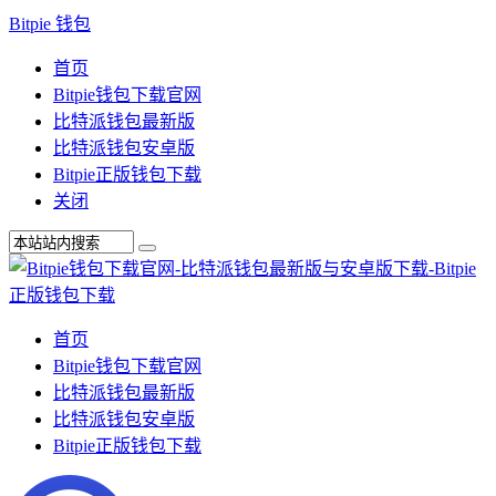
Bitpie 钱包
首页
Bitpie钱包下载官网
比特派钱包最新版
比特派钱包安卓版
Bitpie正版钱包下载
关闭
首页
Bitpie钱包下载官网
比特派钱包最新版
比特派钱包安卓版
Bitpie正版钱包下载