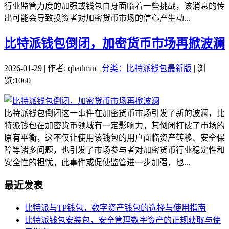
行业监管力度的加强或钱包自身面临着一些挑战，该消息的传
出可能会导致投资者对加密货币市场的信心产生动...
比特派钱包倒闭，加密货币市场再掀波澜
2026-01-29 | 作者: qbadmin |
分类：比特派钱包最新版
| 浏
览:1060
比特派钱包倒闭这一事件在加密货币市场引发了新的波澜，比
特派钱包在加密货币领域有一定影响力，其倒闭打破了市场的
原有平衡，这不仅让使用该钱包的用户面临资产转移、安全保
障等诸多问题，也引发了市场参与者对加密货币行业稳定性和
安全性的担忧，此事件或促使监管进一步加强，也...
最近发表
比特派与TP钱包，数字资产钱包的选择与使用指南
比特派钱包安装包，安全管理数字资产的正规获取与使