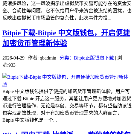
藏诸多风险，这一风波揭示出虚拟货币交易可能存在的资金安
全、合规性等问题，它不仅给用户带来资金被冻结的困扰，也
反映出虚拟货币市场监管的复杂性，此次事件为投...
Bitpie下载-Bitpie 中文版钱包，开启便捷
加密货币管理新体验
2026-04-29 | 作者: qbadmin |
分类：Bitpie正版钱包下载
| 浏
览:933
Bitpie 中文版钱包提供了便捷的加密货币管理新体验，用户可
通过下载 Bitpie 开启这一服务，其能让用户更方便地对加密货
币进行管理操作，无论是存储、交易等环节，都有望借助该钱
包实现高效处理，对于有加密货币管理需求的人群而言，
Bitpie 中文版钱包是一个...