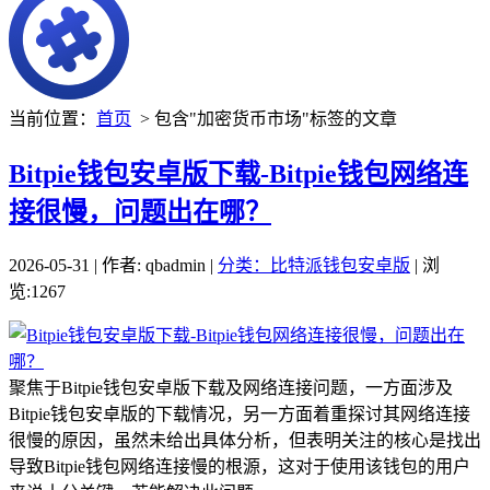
当前位置：
首页
> 包含"加密货币市场"标签的文章
Bitpie钱包安卓版下载-Bitpie钱包网络连
接很慢，问题出在哪？
2026-05-31 | 作者: qbadmin |
分类：比特派钱包安卓版
| 浏
览:1267
聚焦于Bitpie钱包安卓版下载及网络连接问题，一方面涉及
Bitpie钱包安卓版的下载情况，另一方面着重探讨其网络连接
很慢的原因，虽然未给出具体分析，但表明关注的核心是找出
导致Bitpie钱包网络连接慢的根源，这对于使用该钱包的用户