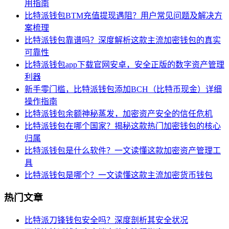
用指南
比特派钱包BTM充值提现遇阻？用户常见问题及解决方
案梳理
比特派钱包靠谱吗？深度解析这款主流加密钱包的真实
可靠性
比特派钱包app下载官网安卓，安全正版的数字资产管理
利器
新手零门槛，比特派钱包添加BCH（比特币现金）详细
操作指南
比特派钱包余额神秘蒸发，加密资产安全的信任危机
比特派钱包在哪个国家？揭秘这款热门加密钱包的核心
归属
比特派钱包是什么软件？一文读懂这款加密资产管理工
具
比特派钱包是哪个？一文读懂这款主流加密货币钱包
热门文章
比特派刀锋钱包安全吗？深度剖析其安全状况