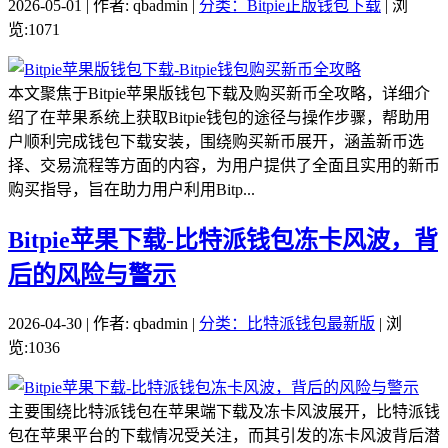
2026-05-01 | 作者: qbadmin |
分类：Bitpie正版钱包下载
| 浏
览:1071
本文聚焦于Bitpie苹果版钱包下载及购买新币全攻略，详细介
绍了在苹果系统上获取Bitpie钱包的途径与操作步骤，帮助用
户顺利完成钱包下载安装，围绕购买新币展开，涵盖新币选
择、交易流程等方面的内容，为用户提供了全面且实用的新币
购买指导，旨在助力用户利用Bitp...
Bitpie苹果下载-比特派钱包冻卡风波，背
后的风险与警示
2026-04-30 | 作者: qbadmin |
分类：比特派钱包最新版
| 浏
览:1036
主要围绕比特派钱包在苹果端下载及冻卡风波展开，比特派钱
包在苹果平台的下载情况受关注，而其引发的冻卡风波背后潜