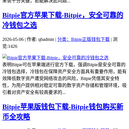
来说十分关键，若能解决此问题...
Bitpie官方苹果下载-Bitpie，安全可靠的
冷钱包之选
2026-05-06 | 作者: qbadmin |
分类：Bitpie正版钱包下载
| 浏
览:1426
表明Bitpie可在苹果端进行官方下载，强调Bitpie是安全可靠的
冷钱包选择，冷钱包在保障资产安全方面具有重要作用，能有
效降低数字资产遭受网络攻击的风险，Bitpie凭借其安全特
性，为用户提供相对稳定可靠的数字资产存储和管理环境，吸
引着对资产安全有较高要求的...
Bitpie苹果版钱包下载-Bitpie钱包购买新
币全攻略