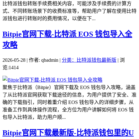
比特派钱包转账手续费相关内容，可能涉及手续费的计算方
式、不同转账场景下的收费标准等，帮助用户了解在使用比特
派钱包进行转账时的费用情况，以便在下...
Bitpie官网下载-比特派 EOS 钱包导入全
攻略
2026-05-28 | 作者: qbadmin |
分类：比特派钱包最新版
| 浏
览:1414
聚焦于比特派（Bitpie）官网下载及 EOS 钱包导入攻略，涵盖
了从比特派官网获取下载途径的信息，为用户提供了安全、准
确的下载指引，同时着重介绍 EOS 钱包导入的详细步骤，从
准备工作到具体操作流程，全方位为用户讲解如何将 EOS 钱
包导入比特派，助力用户顺...
Bitpie官网下载最新版-比特派钱包里的U