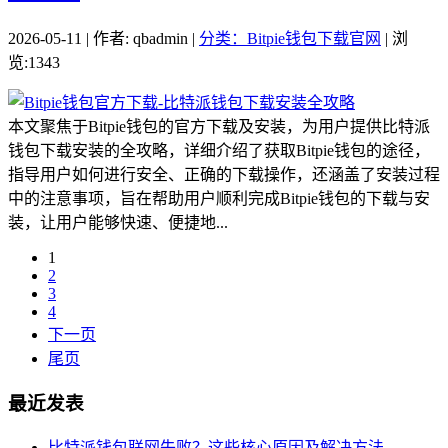
2026-05-11 | 作者: qbadmin |
分类：Bitpie钱包下载官网
| 浏
览:1343
本文聚焦于Bitpie钱包的官方下载及安装，为用户提供比特派
钱包下载安装的全攻略，详细介绍了获取Bitpie钱包的途径，
指导用户如何进行安全、正确的下载操作，还涵盖了安装过程
中的注意事项，旨在帮助用户顺利完成Bitpie钱包的下载与安
装，让用户能够快速、便捷地...
1
2
3
4
下一页
尾页
最近发表
比特派钱包联网失败？这些核心原因及解决方法