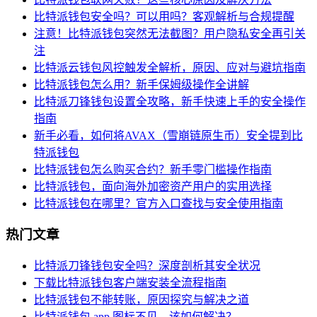
比特派钱包安全吗？可以用吗？客观解析与合规提醒
注意！比特派钱包突然无法截图？用户隐私安全再引关
注
比特派云钱包风控触发全解析，原因、应对与避坑指南
比特派钱包怎么用？新手保姆级操作全讲解
比特派刀锋钱包设置全攻略，新手快速上手的安全操作
指南
新手必看，如何将AVAX（雪崩链原生币）安全提到比
特派钱包
比特派钱包怎么购买合约？新手零门槛操作指南
比特派钱包，面向海外加密资产用户的实用选择
比特派钱包在哪里？官方入口查找与安全使用指南
热门文章
比特派刀锋钱包安全吗？深度剖析其安全状况
下载比特派钱包客户端安装全流程指南
比特派钱包不能转账，原因探究与解决之道
比特派钱包 app 图标不见，该如何解决？