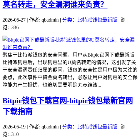
莫名转走，安全漏洞谁来负责？
2026-05-27 | 作者: qbadmin |
分类：比特派钱包最新版
| 浏
览:1336
聚焦于比特派钱包的安全问题，用户从Bitpie官网下载最新版
比特派钱包后，出现钱包里的U莫名转走的情况，这引发了关
于安全漏洞责任归属的疑问，钱包的安全性是用户极为关注的
要点，此次事件中资金莫名转出，必然让用户对钱包的安全保
障能力产生担忧，也迫切需要明确究竟谁该...
Bitpie钱包下载官网-bitpie钱包最新官网
下载指南
2026-05-19 | 作者: qbadmin |
分类：比特派钱包最新版
| 浏
览:1310