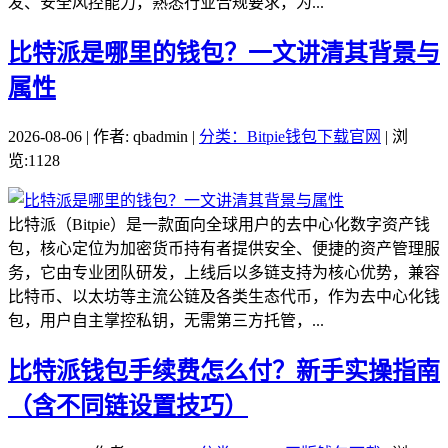
发、安全风控能力，熟悉行业合规要求，为...
比特派是哪里的钱包？一文讲清其背景与
属性
2026-08-06 | 作者: qbadmin |
分类：Bitpie钱包下载官网
| 浏
览:1128
比特派（Bitpie）是一款面向全球用户的去中心化数字资产钱
包，核心定位为加密货币持有者提供安全、便捷的资产管理服
务，它由专业团队研发，上线后以多链支持为核心优势，兼容
比特币、以太坊等主流公链及各类生态代币，作为去中心化钱
包，用户自主掌控私钥，无需第三方托管，...
比特派钱包手续费怎么付？新手实操指南
（含不同链设置技巧）