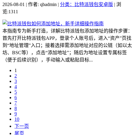
2026-08-01 | 作者: qbadmin |
分类：比特派钱包安卓版
| 浏
览:1311
本指南专为新手打造，详解比特派钱包添加地址的操作步骤：
首先打开比特派钱包APP，登录个人账号后，进入“资产”页找
到“地址管理”入口；接着选择需添加地址对应的公链（如以太
坊、BSC等），点击“添加地址”；随后为地址设置专属标签
（便于后续识别），手动输入或粘贴目标...
1
2
3
4
5
6
7
8
9
10
下一页
尾页