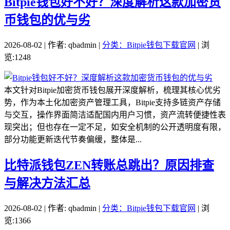
Bitpie钱包好不好？深度解析这款加密货
币钱包的优与劣
2026-08-02 | 作者: qbadmin |
分类：Bitpie钱包下载官网
| 浏
览:1248
本文针对Bitpie加密货币钱包展开深度解析，梳理其核心优劣
势，作为本土化加密资产管理工具，Bitpie支持多链资产存储
与交互，操作界面简洁适配国内用户习惯，资产流转便捷性表
现突出；但也存在一定不足，如安全机制的公开透明度有限，
部分功能更新迭代节奏偏缓，整体是...
比特派钱包ZEN转账总跳出？原因排查
与解决方法汇总
2026-08-02 | 作者: qbadmin |
分类：Bitpie钱包下载官网
| 浏
览:1366