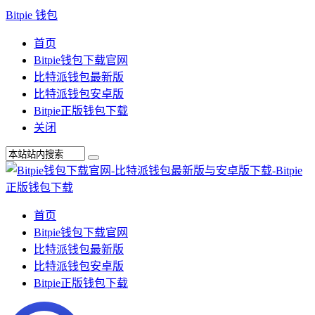
Bitpie 钱包
首页
Bitpie钱包下载官网
比特派钱包最新版
比特派钱包安卓版
Bitpie正版钱包下载
关闭
首页
Bitpie钱包下载官网
比特派钱包最新版
比特派钱包安卓版
Bitpie正版钱包下载