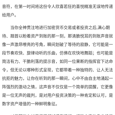
音符，在第一时间将这份令人欣喜若狂的喜悦精准无误地传递
给用户。
当你全神贯注地进行加密货币交易或者投资之后,满心期
待、翘首以盼着资产到账的那一刻，那清脆悦耳的到账声音就
像一声激昂嘹亮的号角，瞬间划破了等待的寂静，它可能是一
段节奏欢快、旋律动听的乐曲，仿佛在欢快地舞蹈；也可能是
简洁有力、干脆利落的提示音，如同一位果断的指挥官下达命
令，但无论以哪种形式呈现，它都带着一种独特的、让人无法
抗拒的魅力，让你在听到的那一瞬间，心中不由自主地涌起一
阵强烈的激动之情，这声音不仅仅是一个简单的提醒，它更像
是一位无声的裁判，是对用户投资决策的一种肯定和认可，是
数字资产增值的一种鲜明象征。