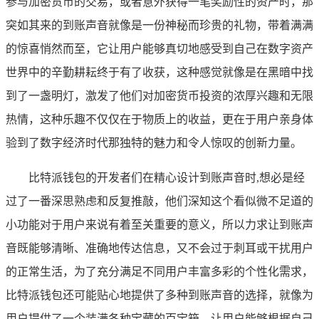
参与加密货币的交易，或者意外获得一笔奖励性的资产时，那
突如其来的到账声音就像是一份神秘而珍贵的礼物，带着满满
的惊喜悄然而至，它让用户能够真切地感受到自己在数字资产
世界中的辛勤耕耘终于有了收获，这种感觉就像是在黑暗中找
到了一盏明灯，激发了他们对加密货币投资的浓厚兴趣和无限
热情，这种乐趣不仅仅在于物质上的收益，更在于用户亲身体
验到了数字经济时代那独特的魅力和令人惊叹的创新力量。
比特派钱包的开发者们在精心设计到账声音时,想必是经
过了一番深思熟虑和反复推敲，他们深知这个看似微不足道的
小功能对于用户来说有着至关重要的意义，所以力求让到账声
音既能够清晰、准确地传达信息，又不会过于刺耳或干扰用户
的正常生活，为了充分满足不同用户丰富多彩的个性化需求，
比特派钱包还可能贴心地提供了多种到账声音的选择，就像为
用户提供了一个装满各种宝藏的百宝箱，让用户能够根据自己