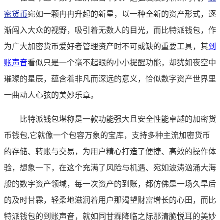
密货币
宛如一颗冉冉升起的新星，以一种全新的资产形式，逐
渐闯入大众的视野，吸引着无数人的目光，而比特派钱包，作
为广大加密货币爱好者管理资产时不可或缺的重要工具，其
到
账声音
看似只是一个毫不起眼的小小提醒功能，却犹如夜空中
璀璨的星辰，蕴含着非凡而深远的意义，恰似数字资产世界里
一曲动人心弦的美妙乐章。
比特派钱包堪称是一款功能强大且安全性能卓越的加密货
币钱包,它就像一个包容万象的宝库，支持多种主流加密货币
的存储、转账与交易，为用户精心打造了便捷、高效的操作体
验，想象一下，在这个充满了风险与机遇、宛如波涛汹涌大海
般的数字资产领域，每一次资产的到账，都仿佛是一场久旱后
的及时甘霖，轻柔地滋润着用户那渴望财富增长的心田，而比
特派钱包的到账声音，就如同甘霖降临之际那清脆悦耳的美妙