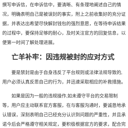
撰写申诉信，在申诉信中，要清晰、有条理地阐述自己的情
况，明确表明自己是被误封的事实，附上之前收集好的充分证
据，并表达出希望尽快解封钱包的强烈意愿，在等待申诉结果
的过程中，要保持足够的耐心，及时关注官方的回复信息，以
便第一时间了解处理进展。
亡羊补牢：因违规被封的应对方式
要是禁封是由于自身违反了平台规则或法律法规导致的,
用户必须认真反思自己的行为，并迅速采取相应的补救措施。
如果是因为一般的违规操作,如未遵守平台的交易限制
等，用户应主动联系官方客服，在与客服沟通时，要诚恳地承
认错误，深刻表明自己已经充分认识到问题的严重性，并且承
诺今后会严格遵守相关规定，要积极根据官方的要求，配合完