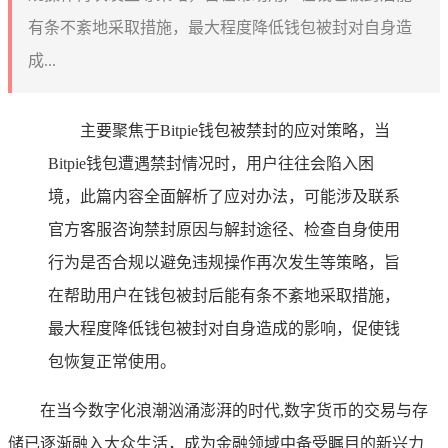
有条不紊地采取措施，最大程度降低钱包被封对自身造
成...
主要聚焦于Bitpie钱包被禁封的应对策略，当
Bitpie钱包遭遇禁封情况时，用户往往会陷入困
境，此篇内容全面解析了应对办法，可能涉及联系
官方客服咨询禁封原因与解封途径、检查自身使用
行为是否合规以避免违规操作再次发生等策略，旨
在帮助用户在钱包被封后能有条不紊地采取措施，
最大程度降低钱包被封对自身造成的影响，促使钱
包恢复正常使用。
在当今数字化浪潮汹涌澎湃的时代,数字货币的交易与存
储已逐渐融入大众生活，成为金融领域中备受瞩目的新兴力