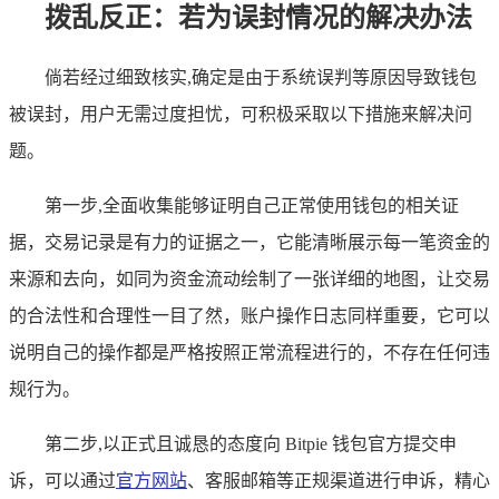
拨乱反正：若为误封情况的解决办法
倘若经过细致核实,确定是由于系统误判等原因导致钱包
被误封，用户无需过度担忧，可积极采取以下措施来解决问
题。
第一步,全面收集能够证明自己正常使用钱包的相关证
据，交易记录是有力的证据之一，它能清晰展示每一笔资金的
来源和去向，如同为资金流动绘制了一张详细的地图，让交易
的合法性和合理性一目了然，账户操作日志同样重要，它可以
说明自己的操作都是严格按照正常流程进行的，不存在任何违
规行为。
第二步,以正式且诚恳的态度向 Bitpie 钱包官方提交申
诉，可以通过
官方网站
、客服邮箱等正规渠道进行申诉，精心