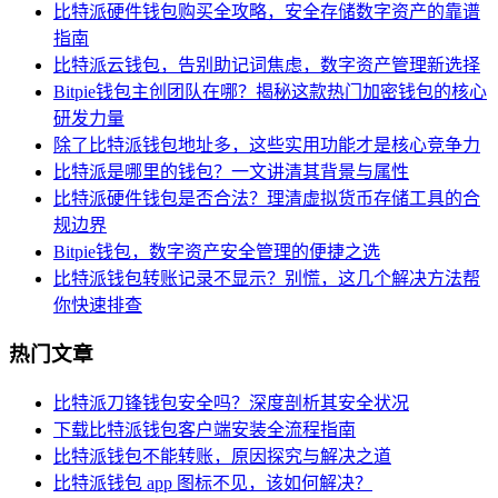
比特派硬件钱包购买全攻略，安全存储数字资产的靠谱
指南
比特派云钱包，告别助记词焦虑，数字资产管理新选择
Bitpie钱包主创团队在哪？揭秘这款热门加密钱包的核心
研发力量
除了比特派钱包地址多，这些实用功能才是核心竞争力
比特派是哪里的钱包？一文讲清其背景与属性
比特派硬件钱包是否合法？理清虚拟货币存储工具的合
规边界
Bitpie钱包，数字资产安全管理的便捷之选
比特派钱包转账记录不显示？别慌，这几个解决方法帮
你快速排查
热门文章
比特派刀锋钱包安全吗？深度剖析其安全状况
下载比特派钱包客户端安装全流程指南
比特派钱包不能转账，原因探究与解决之道
比特派钱包 app 图标不见，该如何解决？