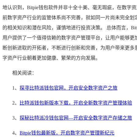
地认识到，Bitpie钱包软件并非十全十美、毫无瑕疵，在
前数字资产行业的监管体系尚不完善，就如同一片尚未完全划定规
的相关知识和潜在风险，谨慎地进行投资决策。 总体而言，B
用户提供了一个值得信赖的数字资产管理平台，让用户能够更加
断创新进取的开拓者，不断进行创新和完善，为用户带来更多意
字资产行业朝着更加健康、繁荣的方向发展。
相关阅读：
1、
探寻比特派钱包官网，开启安全数字资产之旅
2、
比特派钱包新版本下载，开启全新数字资产管理体验
3、
探秘比特派冷钱包官网—开启安全数字资产存储之旅
4、
Bitpie钱包最新版，开启数字资产管理新纪元