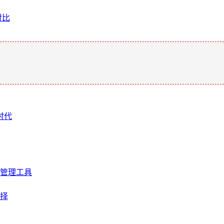
对比
。
时代
管理工具
择