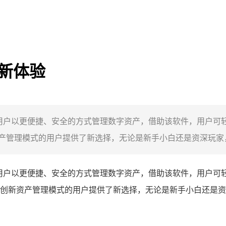
产新体验
能让用户以更便捷、安全的方式管理数字资产，借助该软件，用户
理模式的用户提供了新选择，无论是新手小白还是资深玩家，都能在B
能让用户以更便捷、安全的方式管理数字资产，借助该软件，用户
新资产管理模式的用户提供了新选择，无论是新手小白还是资深玩