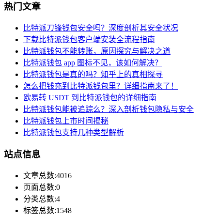
热门文章
比特派刀锋钱包安全吗？深度剖析其安全状况
下载比特派钱包客户端安装全流程指南
比特派钱包不能转账，原因探究与解决之道
比特派钱包 app 图标不见，该如何解决？
比特派钱包是真的吗？知乎上的真相探寻
怎么把钱充到比特派钱包里？详细指南来了！
欧易转 USDT 到比特派钱包的详细指南
比特派钱包能被追踪么？深入剖析钱包隐私与安全
比特派钱包上市时间揭秘
比特派钱包支持几种类型解析
站点信息
文章总数:4016
页面总数:0
分类总数:4
标签总数:1548