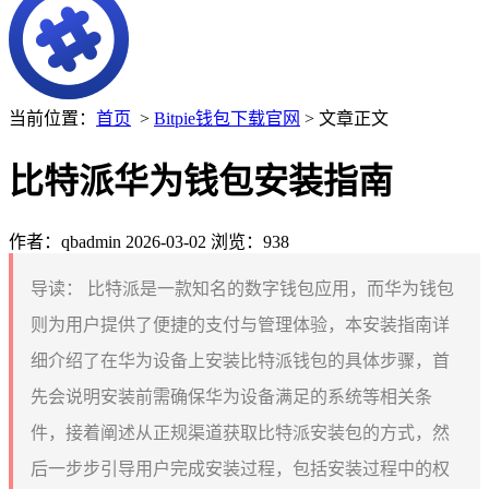
当前位置：
首页
>
Bitpie钱包下载官网
> 文章正文
比特派华为钱包安装指南
作者：qbadmin
2026-03-02
浏览：938
导读：
比特派是一款知名的数字钱包应用，而华为钱包
则为用户提供了便捷的支付与管理体验，本安装指南详
细介绍了在华为设备上安装比特派钱包的具体步骤，首
先会说明安装前需确保华为设备满足的系统等相关条
件，接着阐述从正规渠道获取比特派安装包的方式，然
后一步步引导用户完成安装过程，包括安装过程中的权