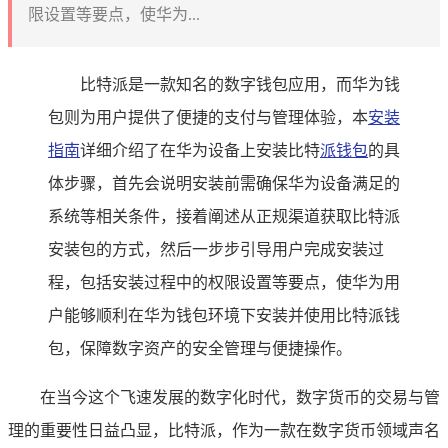
限设置等要点，使华为...
比特派是一款知名的数字钱包应用，而华为钱
包则为用户提供了便捷的支付与管理体验，本
安装
指南
详细介绍了在华为设备上安装比特
派钱包
的具
体步骤，首先会说明安装前需确保华为设备满足的
系统等相关条件，接着阐述从正规渠道获取比特派
安装包的方式，然后一步步引导用户完成安装过
程，包括安装过程中的权限设置等要点，使华为用
户能够顺利在华为钱包环境下安装并使用比特派钱
包，保障数字资产的安全管理与便捷操作。
在当今这个飞速发展的数字化时代，数字货币的交易与管
理的重要性日益凸显，比特派，作为一款在数字货币领域声名