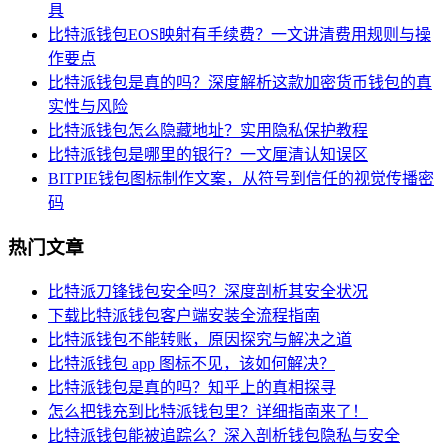
具
比特派钱包EOS映射有手续费？一文讲清费用规则与操
作要点
比特派钱包是真的吗？深度解析这款加密货币钱包的真
实性与风险
比特派钱包怎么隐藏地址？实用隐私保护教程
比特派钱包是哪里的银行？一文厘清认知误区
BITPIE钱包图标制作文案，从符号到信任的视觉传播密
码
热门文章
比特派刀锋钱包安全吗？深度剖析其安全状况
下载比特派钱包客户端安装全流程指南
比特派钱包不能转账，原因探究与解决之道
比特派钱包 app 图标不见，该如何解决？
比特派钱包是真的吗？知乎上的真相探寻
怎么把钱充到比特派钱包里？详细指南来了！
比特派钱包能被追踪么？深入剖析钱包隐私与安全