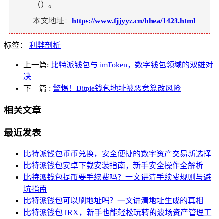
（
）。
本文地址：
https://www.fjjyyz.cn/hhea/1428.html
标签：
利弊剖析
上一篇:
比特派钱包与 imToken，数字钱包领域的双雄对
决
下一篇
:
警惕！Bitpie钱包地址被恶意篡改风险
相关文章
最近发表
比特派钱包币币兑换，安全便捷的数字资产交易新选择
比特派钱包安卓下载安装指南，新手安全操作全解析
比特派钱包提币要手续费吗？一文讲清手续费规则与避
坑指南
比特派钱包可以刷地址吗？一文讲清地址生成的真相
比特派钱包TRX，新手也能轻松玩转的波场资产管理工