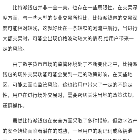
比特派钱包并非十全十美，也存在一些局限性，在交易深
度方面，与一些大型的专业交易所相比，比特派钱包的交易深
度可能相对较浅，这就好比在一条较窄的河流中航行，当进行
大额交易时，可能会出现价格波动较大的情况,给用户带来一
定的风险。
由于数字货币市场的监管环境处于不断变化之中，比特派
钱包的场外交易功能可能会受到一定的政策影响，在某些地
区，可能会面临监管风险，这也给用户带来了一定的不确定
性，用户在进行场外交易时，需要密切关注当地的政策法规,
谨慎操作。
虽然比特派钱包在安全方面采取了多种措施，但数字资产
的安全始终面临着潜在的威胁，一旦用户的助记词或私钥泄