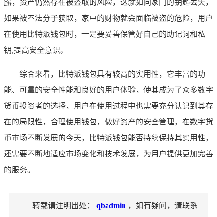
露，资产仍然存在被盗取的风险，这就如同家门的钥匙丢失，
如果被不法分子获取，家中的财物就会面临被盗的危险，用户
在使用比特派钱包时，一定要妥善保管好自己的助记词和私
钥,提高安全意识。
综合来看，比特派钱包具有较高的实用性，它丰富的功
能、可靠的安全性能和良好的用户体验，使其成为了众多数字
货币投资者的选择，用户在使用过程中也需要充分认识到其存
在的局限性，合理使用钱包，做好资产的安全管理，在数字货
币市场不断发展的今天，比特派钱包能否持续保持其实用性，
还需要不断地适应市场变化和技术发展，为用户提供更加完善
的服务。
转载请注明出处：
qbadmin
，如有疑问，请联系