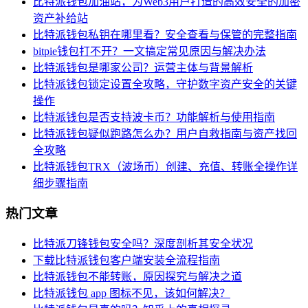
比特派钱包加油站，为Web3用户打造的高效安全的加密
资产补给站
比特派钱包私钥在哪里看？安全查看与保管的完整指南
bitpie钱包打不开？一文搞定常见原因与解决办法
比特派钱包是哪家公司？运营主体与背景解析
比特派钱包锁定设置全攻略，守护数字资产安全的关键
操作
比特派钱包是否支持波卡币？功能解析与使用指南
比特派钱包疑似跑路怎么办？用户自救指南与资产找回
全攻略
比特派钱包TRX（波场币）创建、充值、转账全操作详
细步骤指南
热门文章
比特派刀锋钱包安全吗？深度剖析其安全状况
下载比特派钱包客户端安装全流程指南
比特派钱包不能转账，原因探究与解决之道
比特派钱包 app 图标不见，该如何解决？