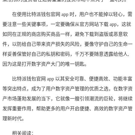
在使用比特派钱包官网 app 时，用户也不能掉以轻心，需
要注意一些关键事项，一定要确保从官方网站下载 app，这就
如同在正规的商店购买商品一样，避免下载到盗版或恶意软
件，以防给自己带来资产损失的风险，要像守护自己的生命一
样妥善保管好自己的私钥和密码，千万不要随意透露给他人,
因为这是打开数字资产大门的唯一钥匙。
比特派钱包官网 app 以其安全可靠、便捷高效、功能丰富
等突出特点，成为了用户数字资产管理的优质之选，在数字资
产市场蓬勃发展的当下，它就像一艘引领潮流的巨轮，将继续
发挥重要作用，帮助更多的用户开启便捷、高效的数字资产管
理新时代。
相关阅读：