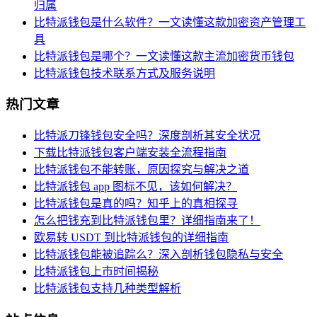
归属
比特派钱包是什么软件？一文读懂这款加密资产管理工
具
比特派钱包是哪个？一文读懂这款主流加密货币钱包
比特派钱包技术联系方式及服务说明
热门文章
比特派刀锋钱包安全吗？深度剖析其安全状况
下载比特派钱包客户端安装全流程指南
比特派钱包不能转账，原因探究与解决之道
比特派钱包 app 图标不见，该如何解决？
比特派钱包是真的吗？知乎上的真相探寻
怎么把钱充到比特派钱包里？详细指南来了！
欧易转 USDT 到比特派钱包的详细指南
比特派钱包能被追踪么？深入剖析钱包隐私与安全
比特派钱包上市时间揭秘
比特派钱包支持几种类型解析