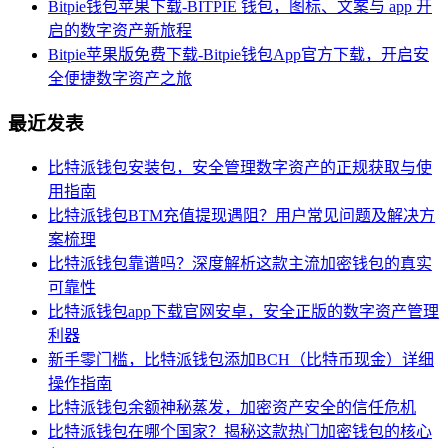
Bitpie钱包苹果下载-BITPIE 钱包，图标、文案与 app 开
启的数字资产新旅程
Bitpie苹果版免费下载-Bitpie钱包App官方下载，开启安
全便捷数字资产之旅
最近发表
比特派钱包安装包，安全管理数字资产的正规获取与使
用指南
比特派钱包BTM充值提现遇阻？用户常见问题及解决方
案梳理
比特派钱包靠谱吗？深度解析这款主流加密钱包的真实
可靠性
比特派钱包app下载官网安卓，安全正版的数字资产管理
利器
新手零门槛，比特派钱包添加BCH（比特币现金）详细
操作指南
比特派钱包余额神秘蒸发，加密资产安全的信任危机
比特派钱包在哪个国家？揭秘这款热门加密钱包的核心