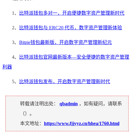
1、
比特派钱包多对一，开启便捷数字资产管理新时代
2、
比特派钱包与 ERC20 代币，数字资产管理新体验
3、
Bitpie钱包最新版，开启数字资产管理新纪元
4、
比特派钱包官网最新版本—安全便捷的数字资产管理
利器
5、
比特派钱包发布，开启数字资产管理新时代
转载请注明出处：
qbadmin
，如有疑问，请联系
（
）。
本文地址：
https://www.fjjyyz.cn/hhea/1760.html