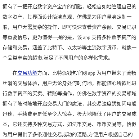
拥有了一把开启数字资产宝库的钥匙，轻松自如地管理自己的
数字资产，其界面设计简洁直观，仿佛是为用户量身定制一
般，用户无需复杂的操作，即可快速查看资产余额、交易记录
等重要信息，更为值得一提的是，该 app 支持多种数字资产的
存储和交易，涵盖了比特币、以太坊等主流数字货币，就像一
个品类丰富的超市,满足了不同用户的多样化需求。
在
交易功能
方面，比特派钱包官网 app 为用户带来了流畅
丝滑的交易体验，用户无论身处何时何地，都能随心所欲地进
行数字资产的买卖、转账等操作，仿佛在数字资产的交易领域
拥有了随时随地开启交易大门的魔法，其交易速度犹如闪电般
迅速，手续费更是低至令人惊喜，极大地降低了用户的交易成
本，它还支持多种交易方式，如法币交易、币币交易等，恰似
为用户提供了多条通往交易成功的道路,方便用户根据自己的