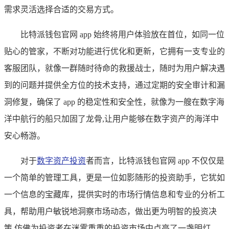
需求灵活选择合适的交易方式。
比特派钱包官网 app 始终将用户体验放在首位，如同一位
贴心的管家，不断对功能进行优化和更新，它拥有一支专业的
客服团队，就像一群随时待命的救援战士，随时为用户解决遇
到的问题并提供全方位的技术支持，通过定期的安全审计和漏
洞修复，确保了 app 的稳定性和安全性，就像为一艘在数字海
洋中航行的船只加固了龙骨,让用户能够在数字资产的海洋中
安心畅游。
对于
数字资产投资
者而言，比特派钱包官网 app 不仅仅是
一个简单的管理工具，更是一位如影随形的投资助手，它犹如
一个信息的宝藏库，提供实时的市场行情信息和专业的分析工
具，帮助用户敏锐地洞察市场动态，做出更为明智的投资决
策,仿佛为投资者在迷雾重重的投资市场中点亮了一盏明灯。