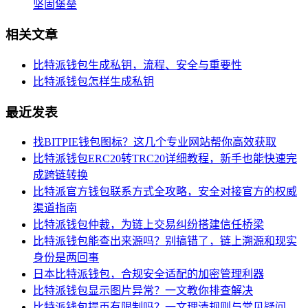
坚固堡垒
相关文章
比特派钱包生成私钥，流程、安全与重要性
比特派钱包怎样生成私钥
最近发表
找BITPIE钱包图标？这几个专业网站帮你高效获取
比特派钱包ERC20转TRC20详细教程，新手也能快速完
成跨链转换
比特派官方钱包联系方式全攻略，安全对接官方的权威
渠道指南
比特派钱包仲裁，为链上交易纠纷搭建信任桥梁
比特派钱包能查出来源吗？别搞错了，链上溯源和现实
身份是两回事
日本比特派钱包，合规安全适配的加密管理利器
比特派钱包显示图片异常？一文教你排查解决
比特派钱包提币有限制吗？一文理清规则与常见疑问