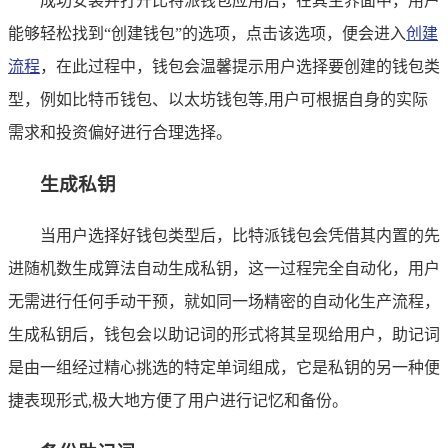
成功安装并打开比特派钱包应用后，在其主界面中，用户
能够轻松找到“创建钱包”的选项，点击该选项，便会进入
创建
流程
，在此过程中，钱包会温馨提示用户选择要创建的钱包类
型，例如比特币钱包、以太坊钱包等,用户可根据自身的实际
需求和投资偏好进行合理选择。
生成私钥
当用户选择好钱包类型后，比特派钱包会凭借其内置的先
进随机数生成算法自动生成私钥，这一过程完全自动化，用户
无需进行任何手动干预，就如同一场精密的自动化生产流程，
生成私钥后，钱包会以助记词的形式将其呈现给用户，助记词
是由一组经过精心挑选的特定单词组成，它是私钥的另一种便
捷表现形式,极大地方便了用户进行记忆和备份。