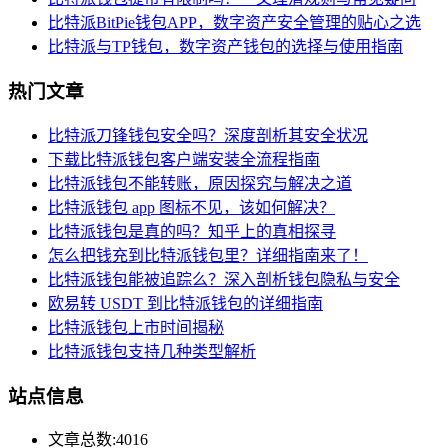
比特派BitPie钱包APP，数字资产安全管理的贴心之选
比特派与TP钱包，数字资产钱包的选择与使用指南
热门文章
比特派刀锋钱包安全吗？深度剖析其安全状况
下载比特派钱包客户端安装全流程指南
比特派钱包不能转账，原因探究与解决之道
比特派钱包 app 图标不见，该如何解决？
比特派钱包是真的吗？知乎上的真相探寻
怎么把钱充到比特派钱包里？详细指南来了！
比特派钱包能被追踪么？深入剖析钱包隐私与安全
欧易转 USDT 到比特派钱包的详细指南
比特派钱包上市时间揭秘
比特派钱包支持几种类型解析
站点信息
文章总数:4016