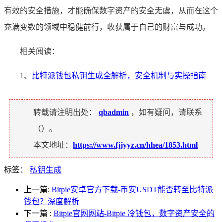
有效的安全措施，才能确保数字资产的安全无虞，从而在这个
充满变数的领域中稳健前行，收获属于自己的财富与成功。
相关阅读：
1、
比特派钱包私钥生成全解析，安全机制与实操指南
转载请注明出处：
qbadmin
，如有疑问，请联系
（
）。
本文地址：
https://www.fjjyyz.cn/hhea/1853.html
标签：
私钥生成
上一篇:
Bitpie安卓官方下载-币安USDT能否转至比特派
钱包？深度解析
下一篇
:
Bitpie官网网站-Bitpie 冷钱包，数字资产安全的