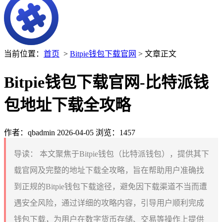
当前位置：
首页
>
Bitpie钱包下载官网
> 文章正文
Bitpie钱包下载官网-比特派钱
包地址下载全攻略
作者：qbadmin
2026-04-05
浏览：1457
导读：
本文聚焦于Bitpie钱包（比特派钱包），提供其下
载官网及完整的地址下载全攻略，旨在帮助用户准确找
到正规的Bitpie钱包下载途径，避免因下载渠道不当而遭
遇安全风险，通过详细的攻略内容，引导用户顺利完成
钱包下载，为用户在数字货币存储、交易等操作上提供