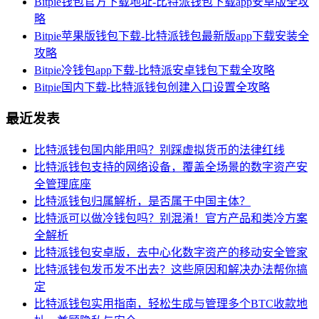
Bitpie钱包官方下载地址-比特派钱包下载app安卓版全攻
略
Bitpie苹果版钱包下载-比特派钱包最新版app下载安装全
攻略
Bitpie冷钱包app下载-比特派安卓钱包下载全攻略
Bitpie国内下载-比特派钱包创建入口设置全攻略
最近发表
比特派钱包国内能用吗？别踩虚拟货币的法律红线
比特派钱包支持的网络设备，覆盖全场景的数字资产安
全管理底座
比特派钱包归属解析，是否属于中国主体？
比特派可以做冷钱包吗？别混淆！官方产品和类冷方案
全解析
比特派钱包安卓版，去中心化数字资产的移动安全管家
比特派钱包发币发不出去？这些原因和解决办法帮你搞
定
比特派钱包实用指南，轻松生成与管理多个BTC收款地