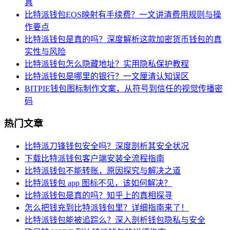
具
比特派钱包EOS映射有手续费？一文讲清费用规则与操
作要点
比特派钱包是真的吗？深度解析这款加密货币钱包的真
实性与风险
比特派钱包怎么隐藏地址？实用隐私保护教程
比特派钱包是哪里的银行？一文厘清认知误区
BITPIE钱包图标制作文案，从符号到信任的视觉传播密
码
热门文章
比特派刀锋钱包安全吗？深度剖析其安全状况
下载比特派钱包客户端安装全流程指南
比特派钱包不能转账，原因探究与解决之道
比特派钱包 app 图标不见，该如何解决？
比特派钱包是真的吗？知乎上的真相探寻
怎么把钱充到比特派钱包里？详细指南来了！
比特派钱包能被追踪么？深入剖析钱包隐私与安全