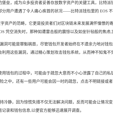
的堡垒，成为众多投资者妥善存放数字资产的关键工具，比特派
分用户遭遇了令人痛心疾首的状况——比特派钱包里的 EOS 
了单纯数字资产的范畴，它更是投资者们对区块链未来发展满怀憧憬
 EOS 凭空消失时，那种如遭雷击般的震惊以及如坐针毡般的焦虑
技术漏洞可能是罪魁祸首，尽管钱包开发者始终在不遗余力地对钱
利用这些漏洞，通过精心策划攻击钱包系统，从而神不知鬼不觉地
使用钱包的过程中，可能由于疏忽大意而不小心泄露了自己的私
大风险之中，还有一些用户可能会因一时的疏忽，点击不明链接或
是保持冷静，因为惊慌失措不仅无法解决问题，反而可能会让情况
易记录和钱包信息,以便官方能够迅速展开调查。