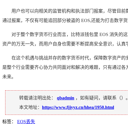
用户也可以向相关的监管机构和执法部门报案，尽管目前
通过报案，不仅有可能追回部分被盗的 EOS,还能为打击数字
对于整个数字货币行业而言，比特派钱包里 EOS 消失
资产的万无一失，而用户自身也需要不断提高安全意识，认真
在这个机遇与挑战并存的数字货币时代，保障数字资产的安
是整个行业需要齐心协力共同面对和解决的难题，只有通过各
未来。
转载请注明出处：
qbadmin
，如有疑问，请联系（
）
本文地址：
https://www.fjjyyz.cn/hhea/1950.html
标签：
EOS丢失