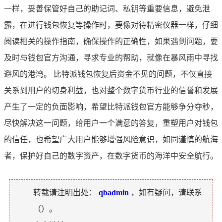
一样，妥善保管好自己的助记词、私钥等重要信息，避免泄
露，在进行钱包恢复等操作时，要像对待精密仪器一样，仔细
阅读相关的操作指南，确保操作的正确性，如果遇到问题，要
及时与钱包官方沟通，寻求专业的帮助，就像在暴风雨中寻找
避风的港湾。 比特派钱包恢复后资金不见的问题，不仅直接
关系到用户的切身利益，也对整个数字货币行业的信誉和发展
产生了一定的负面影响，希望比特派钱包官方能够争分夺秒，
尽快解决这一问题，给用户一个满意的答复，重塑用户对钱包
的信任，也希望广大用户能够增强风险意识，如同谨慎的航海
者，保护好自己的数字资产，在数字货币的海洋中安全航行。
转载请注明出处：
qbadmin
，如有疑问，请联系
（
）。