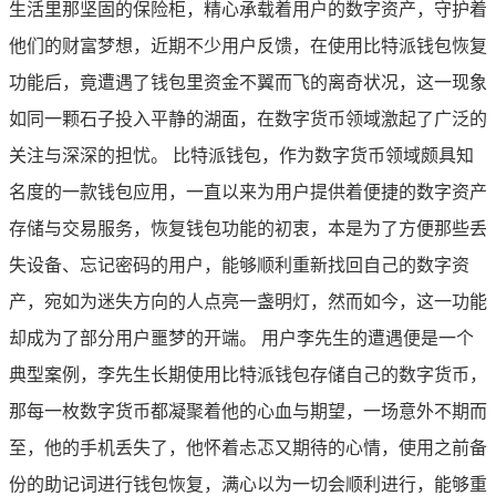
生活里那坚固的保险柜，精心承载着用户的数字资产，守护着
他们的财富梦想，近期不少用户反馈，在使用比特派钱包恢复
功能后，竟遭遇了钱包里资金不翼而飞的离奇状况，这一现象
如同一颗石子投入平静的湖面，在数字货币领域激起了广泛的
关注与深深的担忧。 比特派钱包，作为数字货币领域颇具知
名度的一款钱包应用，一直以来为用户提供着便捷的数字资产
存储与交易服务，恢复钱包功能的初衷，本是为了方便那些丢
失设备、忘记密码的用户，能够顺利重新找回自己的数字资
产，宛如为迷失方向的人点亮一盏明灯，然而如今，这一功能
却成为了部分用户噩梦的开端。 用户李先生的遭遇便是一个
典型案例，李先生长期使用比特派钱包存储自己的数字货币，
那每一枚数字货币都凝聚着他的心血与期望，一场意外不期而
至，他的手机丢失了，他怀着忐忑又期待的心情，使用之前备
份的助记词进行钱包恢复，满心以为一切会顺利进行，能够重