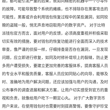
题，都可能引发严重的后果，就如同精密的机器中一个小零件
的故障，可能导致整个系统的瘫痪，也不排除存在黑客攻击的
可能性，黑客或许会利用钱包恢复过程中的某些漏洞，如同狡
猾的盗贼一般，悄无声息地窃取用户的数字资产。 对于比特
派钱包官方而言，面对用户的反馈，必须高度重视并积极采取
切实有效的措施，要对钱包的恢复功能进行全面而深入的技术
审查，像严谨的侦探一样，仔细排查是否存在漏洞，一旦发现
问题，应立即进行修复，如同及时修补堤坝上的裂缝，防止更
多用户遭受损失，要建立更加完善的客服体系，提高客服人员
的专业水平和服务质量，客服人员应如同贴心的向导，能够及
时、准确地为用户解决问题，还应该加强与用户的沟通，及时
公布事件的调查进展和解决方案，让用户切实感受到官方的重
视和负责，就像给用户吃下一颗定心丸。 对于广大数字货币
用户来说，在使用钱包时也需要时刻提高警惕，要像守护珍宝