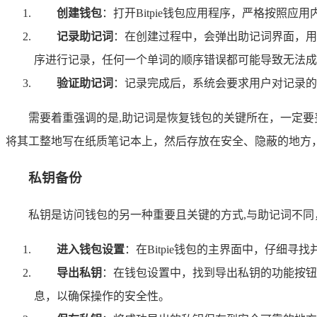
创建钱包
：打开Bitpie钱包应用程序，严格按照
记录助记词
：在创建过程中，会弹出助记词界面，用
序进行记录，任何一个单词的顺序错误都可能导致无法成
验证助记词
：记录完成后，系统会要求用户对记录的
需要着重强调的是,助记词是恢复钱包的关键所在，一定
将其工整地写在纸质笔记本上，然后存放在安全、隐蔽的地方
私钥备份
私钥是访问钱包的另一种重要且关键的方式,与助记词不
进入钱包设置
：在Bitpie钱包的主界面中，仔细
导出私钥
：在钱包设置中，找到导出私钥的功能按钮
息，以确保操作的安全性。