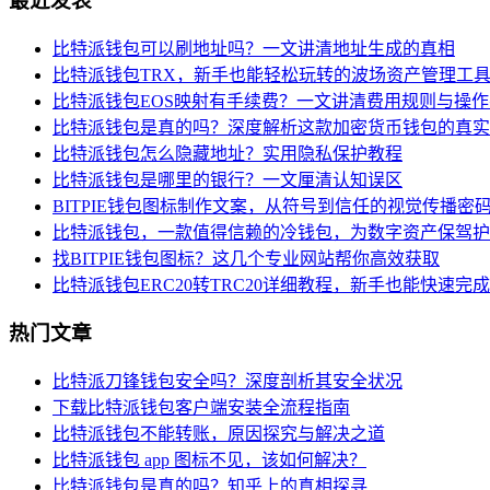
最近发表
比特派钱包可以刷地址吗？一文讲清地址生成的真相
比特派钱包TRX，新手也能轻松玩转的波场资产管理工
比特派钱包EOS映射有手续费？一文讲清费用规则与操
比特派钱包是真的吗？深度解析这款加密货币钱包的真实
比特派钱包怎么隐藏地址？实用隐私保护教程
比特派钱包是哪里的银行？一文厘清认知误区
BITPIE钱包图标制作文案，从符号到信任的视觉传播密
比特派钱包，一款值得信赖的冷钱包，为数字资产保驾护
找BITPIE钱包图标？这几个专业网站帮你高效获取
比特派钱包ERC20转TRC20详细教程，新手也能快速完
热门文章
比特派刀锋钱包安全吗？深度剖析其安全状况
下载比特派钱包客户端安装全流程指南
比特派钱包不能转账，原因探究与解决之道
比特派钱包 app 图标不见，该如何解决？
比特派钱包是真的吗？知乎上的真相探寻