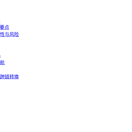
具
作要点
性与风险
码
航
成跨链转换