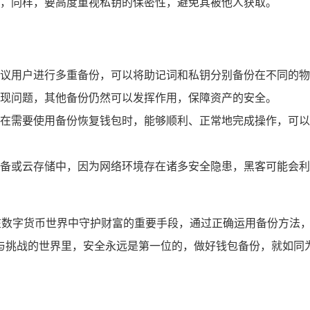
，同样，要高度重视私钥的保密性，避免其被他人获取。
议用户进行多重备份，可以将助记词和私钥分别备份在不同的物
出现问题，其他备份仍然可以发挥作用，保障资产的安全。
在需要使用备份恢复钱包时，能够顺利、正常地完成操作，可以
备或云存储中，因为网络环境存在诸多安全隐患，黑客可能会利
是用户在数字货币世界中守护财富的重要手段，通过正确运用备份方
与挑战的世界里，安全永远是第一位的，做好钱包备份，就如同