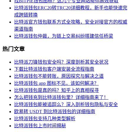
找BITPIE钱包图标？这几个专业网站帮你高效获取
比特派钱包ERC20转TRC20详细教程，新手也能快速完
成跨链转换
比特派官方钱包联系方式全攻略，安全对接官方的权威
渠道指南
比特派钱包仲裁，为链上交易纠纷搭建信任桥梁
热门文章
比特派刀锋钱包安全吗？深度剖析其安全状况
下载比特派钱包客户端安装全流程指南
比特派钱包不能转账，原因探究与解决之道
比特派钱包 app 图标不见，该如何解决？
比特派钱包是真的吗？知乎上的真相探寻
怎么把钱充到比特派钱包里？详细指南来了！
比特派钱包能被追踪么？深入剖析钱包隐私与安全
欧易转 USDT 到比特派钱包的详细指南
比特派钱包支持几种类型解析
比特派钱包上市时间揭秘