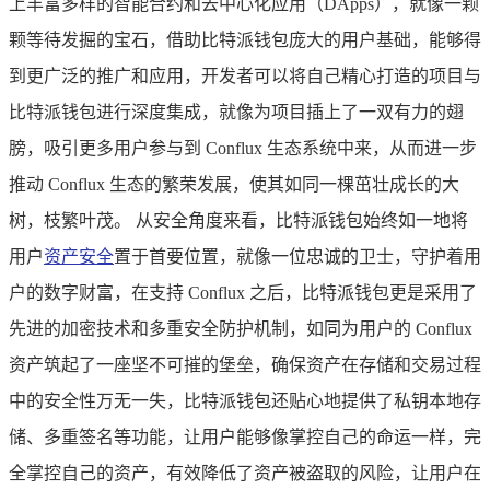
上丰富多样的智能合约和去中心化应用（DApps），就像一颗
颗等待发掘的宝石，借助比特派钱包庞大的用户基础，能够得
到更广泛的推广和应用，开发者可以将自己精心打造的项目与
比特派钱包进行深度集成，就像为项目插上了一双有力的翅
膀，吸引更多用户参与到 Conflux 生态系统中来，从而进一步
推动 Conflux 生态的繁荣发展，使其如同一棵茁壮成长的大
树，枝繁叶茂。 从安全角度来看，比特派钱包始终如一地将
用户
资产安全
置于首要位置，就像一位忠诚的卫士，守护着用
户的数字财富，在支持 Conflux 之后，比特派钱包更是采用了
先进的加密技术和多重安全防护机制，如同为用户的 Conflux
资产筑起了一座坚不可摧的堡垒，确保资产在存储和交易过程
中的安全性万无一失，比特派钱包还贴心地提供了私钥本地存
储、多重签名等功能，让用户能够像掌控自己的命运一样，完
全掌控自己的资产，有效降低了资产被盗取的风险，让用户在