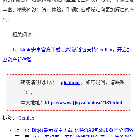
丰富、精彩的数字资产体验，引领加密领域走向更加辉煌的未
来。
相关阅读：
1、
Bitpie安卓官方下载-比特派钱包支持Conflux，开启加
密资产新体验
转载请注明出处：
qbadmin
，如有疑问，请联系
（
）。
本文地址：
https://www.fjjyyz.cn/hhea/2185.html
标签：
Conflux
上一篇:
Bitpie最新安卓下载-比特派钱包添加资产全攻略