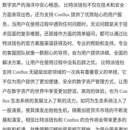
数字资产的海洋中安心畅游。 比特派钱包不仅在技术和安全
方面表现出色，还为支持 Conflux 提供了优质贴心的用户服
务，当用户在使用过程中遇到任何问题时，无论问题是关于技
术层面的复杂难题，还是操作方面的简单疑问，都可以通过比
特派钱包的官方客服渠道获得及时、专业的帮助和支持，专业
的客服团队就像一群耐心的导师，会为用户提供详细、全面的
解决方案，让用户在使用过程中没有后顾之忧。 比特派钱包
支持 Conflux 无疑是加密领域的一次具有重要意义的举措，它
不仅为用户提供了更加便捷、安全的数字资产管理方式，让用
户在数字资产的世界中享受更加舒适、高效的体验，也为 Con
flux 生态系统的发展注入了新的活力，如同为生态系统注入了
一股清泉，使其焕发出勃勃生机，随着加密货币市场的不断发
展和演变，相信比特派钱包和 Conflux 的合作将会带来更多的
创新和机遇，就像两颗闪耀的星星相互辉映，为用户带来更加