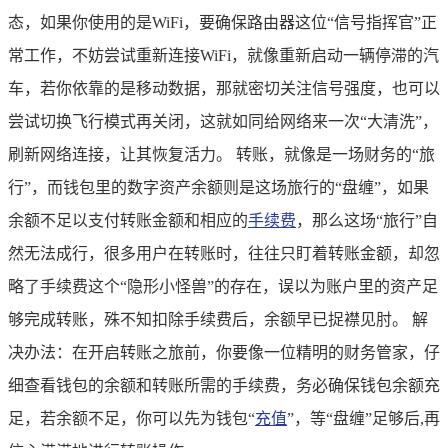
态，如果你使用的是WiFi，要确保路由器这位“信号指挥官”正
常工作，不妨尝试重新连接WiFi，就像重新启动一辆停滞的汽
车，若你依靠的是移动数据，那就密切关注信号强度，也可以
尝试切换飞行模式再关闭，这就如同给网络来一次“大清洗”，
刷新网络连接，让其恢复活力。 转账，就像是一场财务的“旅
行”，而钱包里的数字资产余额则是这场旅行的“盘缠”，如果
余额不足以支付转账金额和相应的
手续费
，那么这场“旅行”自
然无法成行，很多用户在转账时，往往只盯着转账金额，却忽
略了手续费这个“隐形小怪兽”的存在，误以为账户里的资产足
够完成转账，殊不知扣除手续费后，余额早已捉襟见肘。 解
决办法：在开启转账之旅前，你要像一位精明的财务管家，仔
细查看钱包的余额和转账所需的手续费，务必确保钱包余额充
足，若余额不足，你可以先为钱包“
充值
”，等“盘缠”足够后,再