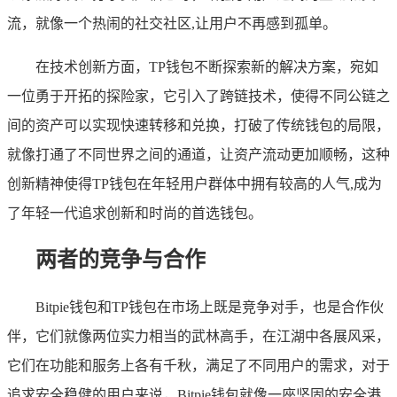
流，就像一个热闹的社交社区,让用户不再感到孤单。
在技术创新方面，TP钱包不断探索新的解决方案，宛如
一位勇于开拓的探险家，它引入了跨链技术，使得不同公链之
间的资产可以实现快速转移和兑换，打破了传统钱包的局限，
就像打通了不同世界之间的通道，让资产流动更加顺畅，这种
创新精神使得TP钱包在年轻用户群体中拥有较高的人气,成为
了年轻一代追求创新和时尚的首选钱包。
两者的竞争与合作
Bitpie钱包和TP钱包在市场上既是竞争对手，也是合作伙
伴，它们就像两位实力相当的武林高手，在江湖中各展风采，
它们在功能和服务上各有千秋，满足了不同用户的需求，对于
追求安全稳健的用户来说，Bitpie钱包就像一座坚固的安全港