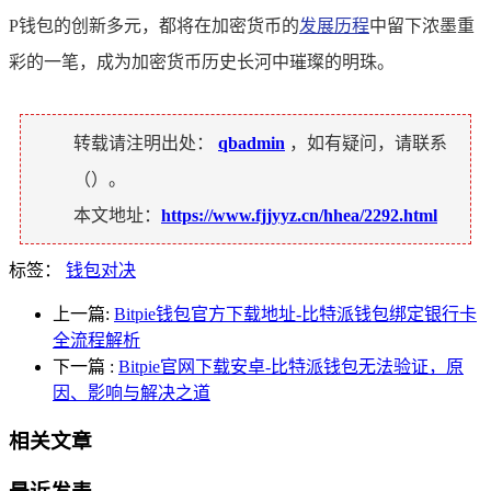
P钱包的创新多元，都将在加密货币的
发展历程
中留下浓墨重
彩的一笔，成为加密货币历史长河中璀璨的明珠。
转载请注明出处：
qbadmin
，如有疑问，请联系
（
）。
本文地址：
https://www.fjjyyz.cn/hhea/2292.html
标签：
钱包对决
上一篇:
Bitpie钱包官方下载地址-比特派钱包绑定银行卡
全流程解析
下一篇
:
Bitpie官网下载安卓-比特派钱包无法验证，原
因、影响与解决之道
相关文章