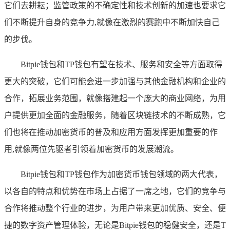
它们去耕耘；监管政策的不确定性和技术创新的加速也要求它
们不断提升自身的竞争力,就像在激烈的赛跑中不断加快自己
的步伐。
Bitpie钱包和TP钱包有望在技术、服务和安全等方面取得
更大的突破，它们可能会进一步加强与其他金融机构和企业的
合作，拓展业务范围，就像搭建起一个庞大的商业网络，为用
户提供更加全面的金融服务，随着区块链技术的不断成熟，它
们也将在推动加密货币的普及和应用方面发挥更加重要的作
用,就像两位先驱者引领着加密货币的发展潮流。
Bitpie钱包和TP钱包作为加密货币钱包领域的两大代表，
以各自的特点和优势在市场上占据了一席之地，它们的竞争与
合作将推动整个行业的进步，为用户带来更加优质、安全、便
捷的数字资产管理体验，无论是Bitpie钱包的稳健安全，还是T