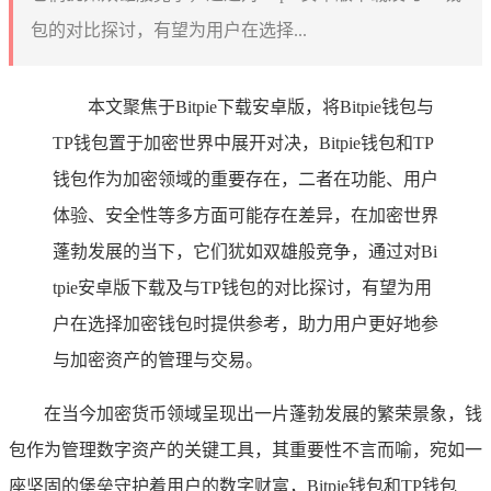
包的对比探讨，有望为用户在选择...
本文聚焦于Bitpie下载安卓版，将Bitpie钱包与
TP钱包置于加密世界中展开对决，Bitpie钱包和TP
钱包作为加密领域的重要存在，二者在功能、用户
体验、安全性等多方面可能存在差异，在加密世界
蓬勃发展的当下，它们犹如双雄般竞争，通过对Bi
tpie安卓版下载及与TP钱包的对比探讨，有望为用
户在选择加密钱包时提供参考，助力用户更好地参
与加密资产的管理与交易。
在当今加密货币领域呈现出一片蓬勃发展的繁荣景象，钱
包作为管理数字资产的关键工具，其重要性不言而喻，宛如一
座坚固的堡垒守护着用户的数字财富，Bitpie钱包和TP钱包