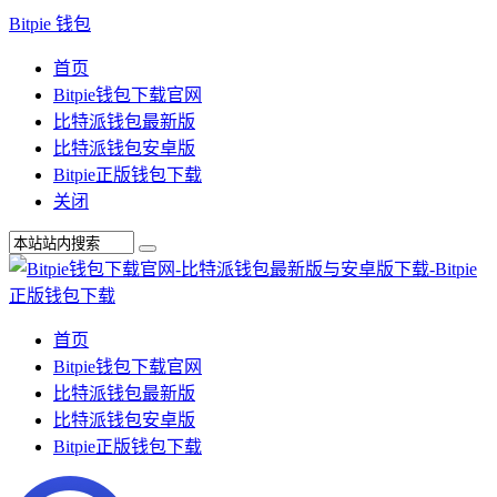
Bitpie 钱包
首页
Bitpie钱包下载官网
比特派钱包最新版
比特派钱包安卓版
Bitpie正版钱包下载
关闭
首页
Bitpie钱包下载官网
比特派钱包最新版
比特派钱包安卓版
Bitpie正版钱包下载