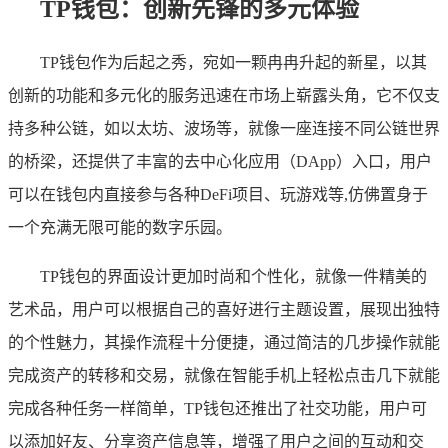
TP钱包：创新先锋的多元体验
TP钱包作为后起之秀，宛如一颗冉冉升起的新星，以其
创新的功能和多元化的服务迅速在市场上崭露头角，它不仅支
持多种公链，如以太坊、波场等，就像一座连接不同公链世界
的桥梁，还提供了丰富的去中心化应用（DApp）入口，用户
可以在钱包内直接参与各种DeFi项目、玩游戏等,仿佛置身于
一个充满无限可能的数字乐园。
TP钱包的界面设计更加时尚和个性化，就像一件精美的
艺术品，用户可以根据自己的喜好进行主题设置，展现出独特
的个性魅力，其操作流程十分便捷，通过简洁的几步操作就能
完成资产的转移和交易，就像在智能手机上轻松点击几下就能
完成各种任务一样简单，TP钱包还推出了社交功能，用户可
以添加好友、分享资产信息等，增强了用户之间的互动和交