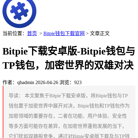
当前位置：
首页
>
Bitpie钱包下载官网
> 文章正文
Bitpie下载安卓版-Bitpie钱包与
TP钱包，加密世界的双雄对决
作者：qbadmin
2026-04-26
浏览：923
导读：
本文聚焦于Bitpie下载安卓版，将Bitpie钱包与TP
钱包置于加密世界中展开对决，Bitpie钱包和TP钱包作为
加密领域的重要存在，二者在功能、用户体验、安全性
等多方面可能存在差异，在加密世界蓬勃发展的当下，
它们犹如双雄般竞争，通过对Bitpie安卓版下载及与TP钱