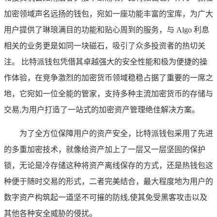
加密领域声名远扬的钱包，宛如一座功能丰富的宝库，为广大
用户提供了琳琅满目的功能和贴心周到的服务，与 Algo 利息
相关的业务更是如同一块磁石，吸引了众多投资者的热切关
注。 比特派钱包凭借其卓越强大的安全性能和极为便捷的操
作体验，在竞争激烈的加密货币领域稳稳占据了重要的一席之
地，它宛如一位全能的管家，支持多种主流加密货币的存储与
交易,为用户打造了一站式的加密资产管理绝佳解决方案。
为了全方位保障用户的资产安全，比特派钱包采用了先进
的多重加密技术，就像给资产加上了一层又一层坚固的保护
锁，无论是冷存储这种将资产离线保存的方式，还是热钱包这
种便于随时交易的形式，二者完美结合，最大程度地为用户的
数字资产构筑起一道坚不可摧的防线,使其免受黑客攻击以及
其他各种安全威胁的侵扰。