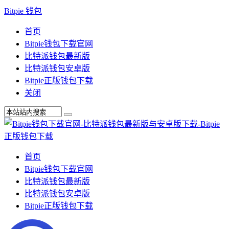
Bitpie 钱包
首页
Bitpie钱包下载官网
比特派钱包最新版
比特派钱包安卓版
Bitpie正版钱包下载
关闭
首页
Bitpie钱包下载官网
比特派钱包最新版
比特派钱包安卓版
Bitpie正版钱包下载