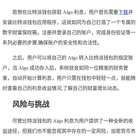
若想在比特派钱包获取 Algo 利息，用户首先需要
下载
并
安装比特派钱包应用程序，这就如同为自己打造了一个专属的
数字财富保险箱，注册并登录自己的账户，完成身份验证等一
系列必要的步骤,确保账户的安全性和合法性。
之后，用户可以将自己的 Algo 转入比特派钱包的指定账
户，当 Algo 成功存入后，系统就会如同一位精准的财务管
家，自动开始计算利息，用户只需在钱包中轻轻一点，就能随
时查看自己的利息收益情况,了解自己的财富增长动态。
风险与挑战
尽管比特派钱包的 Algo 利息为用户提供了一种全新的收
益途径，但我们也不能忽视其中存在的一定风险，加密货币市