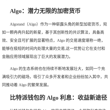
Algo：潜力无限的加密货币
Algorand（Algo）作为一种崭露头角的新型加密货币，宛
如一颗冉冉升起的新星，基于其创新性的共识算法，具备高
效、安全且可扩展的显著特点，Algo 的交易速度堪称一绝，
能够在极短的时间内处理大量的交易,这一优势让它在支付和
金融应用领域展现出了巨大的发展潜力。
Algo 的生态系统也在持续不断地发展壮大，如同一个充
满吸引力的磁场，吸引了众多开发者和企业纷纷加入其中，共
同推动着 Algo 的繁荣发展。
比特派钱包的 Algo 利息：收益新途径