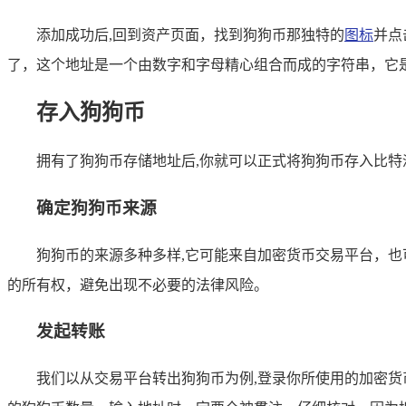
添加成功后,回到资产页面，找到狗狗币那独特的
图标
并点
了，这个地址是一个由数字和字母精心组合而成的字符串，它
存入狗狗币
拥有了狗狗币存储地址后,你就可以正式将狗狗币存入比特
确定狗狗币来源
狗狗币的来源多种多样,它可能来自加密货币交易平台，
的所有权，避免出现不必要的法律风险。
发起转账
我们以从交易平台转出狗狗币为例,登录你所使用的加密