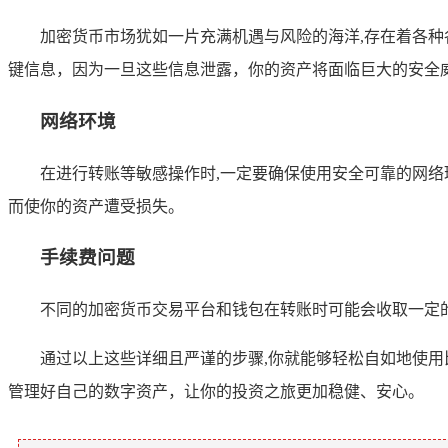
加密货币市场犹如一片充满机遇与风险的海洋,存在着各
键信息，因为一旦这些信息泄露，你的资产将面临巨大的安全
网络环境
在进行转账等敏感操作时,一定要确保使用安全可靠的网
而使你的资产遭受损失。
手续费问题
不同的加密货币交易平台和钱包在转账时可能会收取一定
通过以上这些详细且严谨的步骤,你就能够轻松自如地使用
管理好自己的数字资产，让你的投资之旅更加稳健、安心。