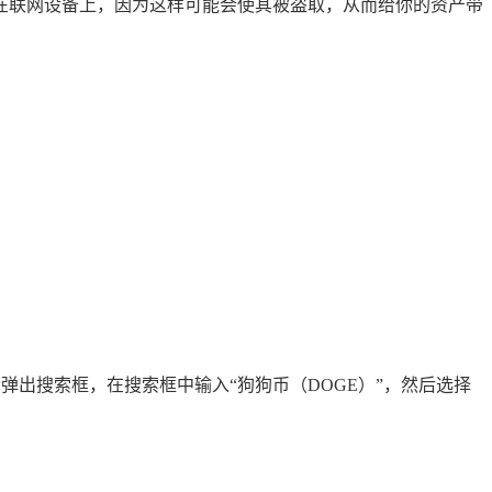
在联网设备上，因为这样可能会使其被盗取，从而给你的资产带
弹出搜索框，在搜索框中输入“狗狗币（DOGE）”，然后选择