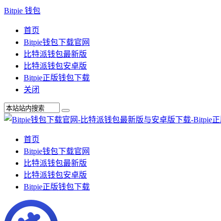
Bitpie 钱包
首页
Bitpie钱包下载官网
比特派钱包最新版
比特派钱包安卓版
Bitpie正版钱包下载
关闭
首页
Bitpie钱包下载官网
比特派钱包最新版
比特派钱包安卓版
Bitpie正版钱包下载