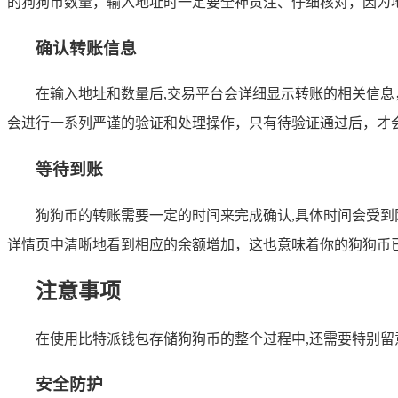
的狗狗币数量，输入地址时一定要全神贯注、仔细核对，因为
确认转账信息
在输入地址和数量后,交易平台会详细显示转账的相关信息
会进行一系列严谨的验证和处理操作，只有待验证通过后，才
等待到账
狗狗币的转账需要一定的时间来完成确认,具体时间会受
详情页中清晰地看到相应的余额增加，这也意味着你的狗狗币
注意事项
在使用比特派钱包存储狗狗币的整个过程中,还需要特别留
安全防护