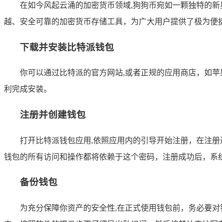
在如今风起云涌的加密货币领域,狗狗币宛如一颗独特的
越、安全可靠的加密货币存储工具，为广大用户提供了极为便
下载并安装比特派钱包
你可以通过比特派的官方网站,或者正规的应用商店，如苹果
利完成安装。
注册并创建钱包
打开比特派钱包应用,依照应用内的引导开始注册，在注
钱包的所有访问和操作都将依赖于这个密码，注册成功后，系
备份钱包
为充分保障你资产的安全性,在正式使用钱包前，务必要