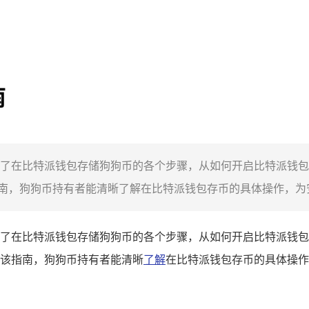
南
了在比特派钱包存储狗狗币的各个步骤，从如何开启比特派钱包
，狗狗币持有者能清晰了解在比特派钱包存币的具体操作，为安
了在比特派钱包存储狗狗币的各个步骤，从如何开启比特派钱包
该指南，狗狗币持有者能清晰
了解
在比特派钱包存币的具体操作