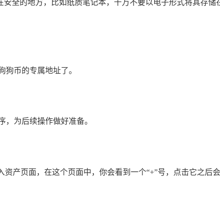
在安全的地方，比如纸质笔记本，千万不要以电子形式将其存储
狗狗币的专属地址了。
序，为后续操作做好准备。
入资产页面，在这个页面中，你会看到一个“+”号，点击它之后会