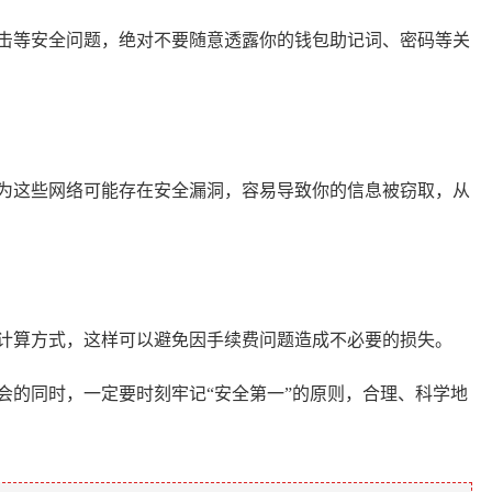
击等安全问题，绝对不要随意透露你的钱包助记词、密码等关
为这些网络可能存在安全漏洞，容易导致你的信息被窃取，从
计算方式，这样可以避免因手续费问题造成不必要的损失。
会的同时，一定要时刻牢记“安全第一”的原则，合理、科学地