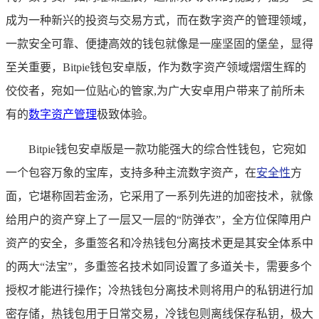
成为一种新兴的投资与交易方式，而在数字资产的管理领域，
一款安全可靠、便捷高效的钱包就像是一座坚固的堡垒，显得
至关重要，Bitpie钱包安卓版，作为数字资产领域熠熠生辉的
佼佼者，宛如一位贴心的管家,为广大安卓用户带来了前所未
有的
数字资产管理
极致体验。
Bitpie钱包安卓版是一款功能强大的综合性钱包，它宛如
一个包容万象的宝库，支持多种主流数字资产，在
安全性
方
面，它堪称固若金汤，它采用了一系列先进的加密技术，就像
给用户的资产穿上了一层又一层的“防弹衣”，全方位保障用户
资产的安全，多重签名和冷热钱包分离技术更是其安全体系中
的两大“法宝”，多重签名技术如同设置了多道关卡，需要多个
授权才能进行操作；冷热钱包分离技术则将用户的私钥进行加
密存储，热钱包用于日常交易，冷钱包则离线保存私钥，极大