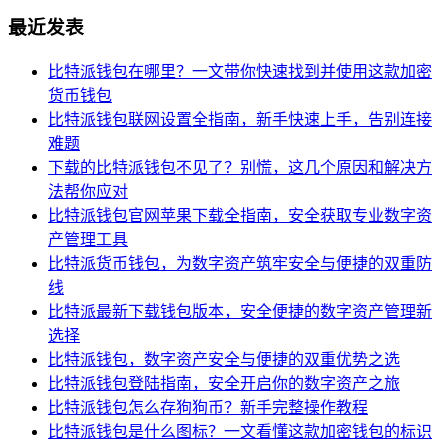
最近发表
比特派钱包在哪里？一文带你快速找到并使用这款加密
货币钱包
比特派钱包联网设置全指南，新手快速上手，告别连接
难题
下载的比特派钱包不见了？别慌，这几个原因和解决方
法帮你应对
比特派钱包官网苹果下载全指南，安全获取专业数字资
产管理工具
比特派货币钱包，为数字资产筑牢安全与便捷的双重防
线
比特派最新下载钱包版本，安全便捷的数字资产管理新
选择
比特派钱包，数字资产安全与便捷的双重优势之选
比特派钱包登陆指南，安全开启你的数字资产之旅
比特派钱包怎么存狗狗币？新手完整操作教程
比特派钱包是什么图标？一文看懂这款加密钱包的标识