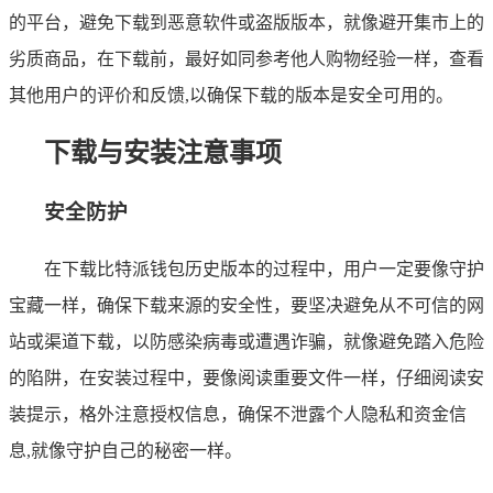
的平台，避免下载到恶意软件或盗版版本，就像避开集市上的
劣质商品，在下载前，最好如同参考他人购物经验一样，查看
其他用户的评价和反馈,以确保下载的版本是安全可用的。
下载与安装注意事项
安全防护
在下载比特派钱包历史版本的过程中，用户一定要像守护
宝藏一样，确保下载来源的安全性，要坚决避免从不可信的网
站或渠道下载，以防感染病毒或遭遇诈骗，就像避免踏入危险
的陷阱，在安装过程中，要像阅读重要文件一样，仔细阅读安
装提示，格外注意授权信息，确保不泄露个人隐私和资金信
息,就像守护自己的秘密一样。