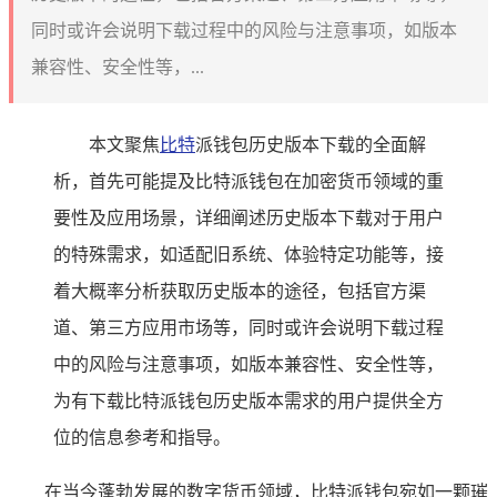
同时或许会说明下载过程中的风险与注意事项，如版本
兼容性、安全性等，...
本文聚焦
比特
派钱包历史版本下载的全面解
析，首先可能提及比特派钱包在加密货币领域的重
要性及应用场景，详细阐述历史版本下载对于用户
的特殊需求，如适配旧系统、体验特定功能等，接
着大概率分析获取历史版本的途径，包括官方渠
道、第三方应用市场等，同时或许会说明下载过程
中的风险与注意事项，如版本兼容性、安全性等，
为有下载比特派钱包历史版本需求的用户提供全方
位的信息参考和指导。
在当今蓬勃发展的数字货币领域，比特派钱包宛如一颗璀