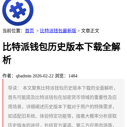
当前位置：
首页
>
比特派钱包最新版
> 文章正文
比特派钱包历史版本下载全解
析
作者：qbadmin
2026-02-22
浏览：1484
导读：
本文聚焦比特派钱包历史版本下载的全面解析，
首先可能提及比特派钱包在加密货币领域的重要性及应
用场景，详细阐述历史版本下载对于用户的特殊需求，
如适配旧系统、体验特定功能等，接着大概率分析获取
历史版本的途径，包括官方渠道、第三方应用市场等，