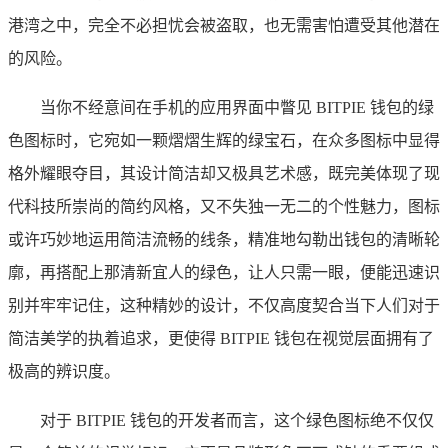
港湾之中，完全不必担忧会被盗取，也无需害怕遭受其他潜在
的风险。
当你不经意间在手机的应用界面中瞥见 BITPIE 钱包的绿
色图标时，它宛如一颗熠熠生辉的绿宝石，在众多图标中显得
格外耀眼夺目，其设计简洁却又极具艺术感，既完美体现了现
代科技所崇尚的简约风格，又不失独一无二的个性魅力，图标
或许巧妙地运用简洁流畅的线条，精准地勾勒出钱包的清晰轮
廓，再搭配上那清新宜人的绿色，让人只需一眼，便能迅速识
别并牢牢记住，这种精妙的设计，不仅高度契合当下人们对于
简洁美学的执着追求，更使得 BITPIE 钱包在视觉层面拥有了
极高的辨识度。
对于 BITPIE 钱包的开发者而言，这个绿色图标绝不仅仅