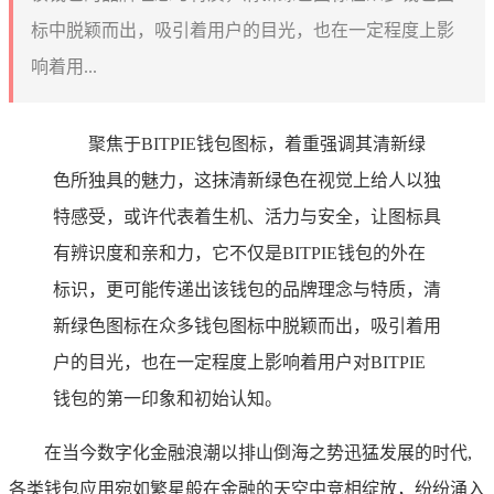
标中脱颖而出，吸引着用户的目光，也在一定程度上影
响着用...
聚焦于BITPIE钱包图标，着重强调其清新绿
色所独具的魅力，这抹清新绿色在视觉上给人以独
特感受，或许代表着生机、活力与安全，让图标具
有辨识度和亲和力，它不仅是BITPIE钱包的外在
标识，更可能传递出该钱包的品牌理念与特质，清
新绿色图标在众多钱包图标中脱颖而出，吸引着用
户的目光，也在一定程度上影响着用户对BITPIE
钱包的第一印象和初始认知。
在当今数字化金融浪潮以排山倒海之势迅猛发展的时代,
各类钱包应用宛如繁星般在金融的天空中竞相绽放，纷纷涌入