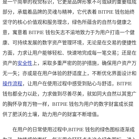
是一个简单的视觉标识，它更是品牌形象不可或缺的重要组成
部分，承载着品牌的灵魂与精神，它代表着 BITPIE 钱包始终
坚守的核心价值观和服务理念，绿色所蕴含的自然与健康之
意，寓意着 BITPIE 钱包矢志不渝地致力于为用户打造一个健
康、可持续发展的数字资产管理环境，无论是在交易的便捷性
方面，力求让用户能够轻松、快速地完成每一笔交易；还是在
资产的
安全性
上，采取多重严密的防护措施，确保用户资产万
无一失；亦或是在用户体验的舒适度上，不断优化界面设计和
操作流程
，让用户在使用过程中感受到贴心与舒适，BITPIE
钱包都全力以赴，力求做到尽善尽美，就如同大自然以其宽广
的胸怀孕育万物一样，BITPIE 钱包为用户的数字财富成长提
供了肥沃的土壤，助力用户的财富不断增值。
在用户的日常使用过程中,BITPIE 钱包的绿色图标逐渐成