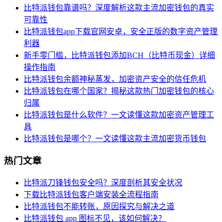
比特派钱包靠谱吗？深度解析这款主流加密钱包的真实
可靠性
比特派钱包app下载官网安卓，安全正版的数字资产管理
利器
新手零门槛，比特派钱包添加BCH（比特币现金）详细
操作指南
比特派钱包余额神秘蒸发，加密资产安全的信任危机
比特派钱包在哪个国家？揭秘这款热门加密钱包的核心
归属
比特派钱包是什么软件？一文读懂这款加密资产管理工
具
比特派钱包是哪个？一文读懂这款主流加密货币钱包
热门文章
比特派刀锋钱包安全吗？深度剖析其安全状况
下载比特派钱包客户端安装全流程指南
比特派钱包不能转账，原因探究与解决之道
比特派钱包 app 图标不见，该如何解决？