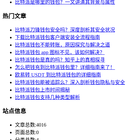
比特派是哪里的钱包？一文讲清其背景与属性
热门文章
比特派刀锋钱包安全吗？深度剖析其安全状况
下载比特派钱包客户端安装全流程指南
比特派钱包不能转账，原因探究与解决之道
比特派钱包 app 图标不见，该如何解决？
比特派钱包是真的吗？知乎上的真相探寻
怎么把钱充到比特派钱包里？详细指南来了！
欧易转 USDT 到比特派钱包的详细指南
比特派钱包能被追踪么？深入剖析钱包隐私与安全
比特派钱包上市时间揭秘
比特派钱包支持几种类型解析
站点信息
文章总数:4016
页面总数:0
分类总数:4