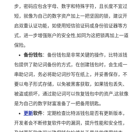
步，密码应包含字母、数字和特殊字符，且长度不宜过
短，就像为自己的数字资产加上一把坚固的锁，建议开
启双重认证功能，如使用短信验证码或身份验证器等方
式，进一步增强账户的安全性,如同为这把锁再加上一道
保险。
备份钱包
：备份钱包是非常关键的操作，比特派钱
包提供了助记词备份的方式，在创建钱包时，会生成一
串助记词，务必将助记词抄写在纸上，并妥善保存，不
要以电子形式存储，以免被黑客获取，如果钱包丢失、
被盗或损坏，通过助记词可以恢复钱包中的资产,这就像
是为自己的数字财富准备了一把备用钥匙。
更新
软件
：定期检查比特派钱包是否有更新版本，
开发者会不断修复软件中的漏洞，提升性能和安全性，