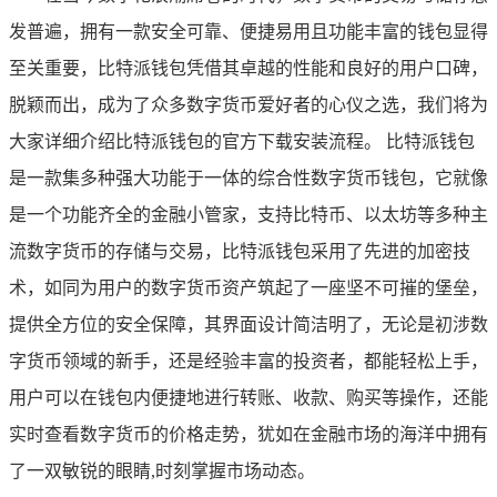
发普遍，拥有一款安全可靠、便捷易用且功能丰富的钱包显得
至关重要，比特派钱包凭借其卓越的性能和良好的用户口碑，
脱颖而出，成为了众多数字货币爱好者的心仪之选，我们将为
大家详细介绍比特派钱包的官方下载安装流程。 比特派钱包
是一款集多种强大功能于一体的综合性数字货币钱包，它就像
是一个功能齐全的金融小管家，支持比特币、以太坊等多种主
流数字货币的存储与交易，比特派钱包采用了先进的加密技
术，如同为用户的数字货币资产筑起了一座坚不可摧的堡垒，
提供全方位的安全保障，其界面设计简洁明了，无论是初涉数
字货币领域的新手，还是经验丰富的投资者，都能轻松上手，
用户可以在钱包内便捷地进行转账、收款、购买等操作，还能
实时查看数字货币的价格走势，犹如在金融市场的海洋中拥有
了一双敏锐的眼睛,时刻掌握市场动态。