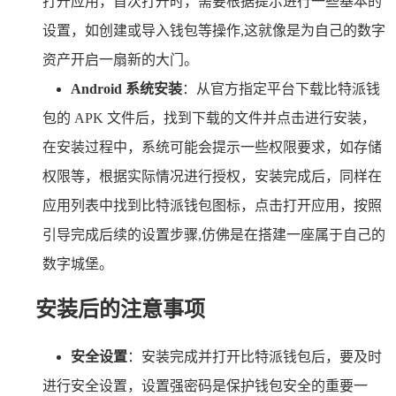
打开应用，首次打开时，需要根据提示进行一些基本的
设置，如创建或导入钱包等操作,这就像是为自己的数字
资产开启一扇新的大门。
Android 系统安装
：从官方指定平台下载比特派钱
包的 APK 文件后，找到下载的文件并点击进行安装，
在安装过程中，系统可能会提示一些权限要求，如存储
权限等，根据实际情况进行授权，安装完成后，同样在
应用列表中找到比特派钱包图标，点击打开应用，按照
引导完成后续的设置步骤,仿佛是在搭建一座属于自己的
数字城堡。
安装后的注意事项
安全设置
：安装完成并打开比特派钱包后，要及时
进行安全设置，设置强密码是保护钱包安全的重要一