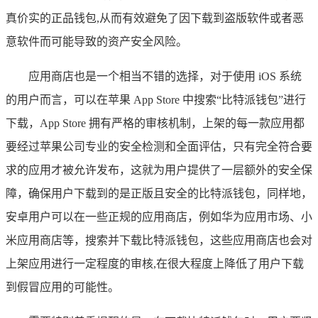
真价实的正品钱包,从而有效避免了因下载到盗版软件或者恶
意软件而可能导致的资产安全风险。
应用商店也是一个相当不错的选择，对于使用 iOS 系统
的用户而言，可以在苹果 App Store 中搜索“比特派钱包”进行
下载，App Store 拥有严格的审核机制，上架的每一款应用都
要经过苹果公司专业的安全检测和全面评估，只有完全符合要
求的应用才被允许发布，这就为用户提供了一层额外的安全保
障，确保用户下载到的是正版且安全的比特派钱包，同样地，
安卓用户可以在一些正规的应用商店，例如华为应用市场、小
米应用商店等，搜索并下载比特派钱包，这些应用商店也会对
上架应用进行一定程度的审核,在很大程度上降低了用户下载
到假冒应用的可能性。