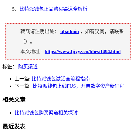
5、
比特派钱包正品购买渠道全解析
转载请注明出处：
qbadmin
，如有疑问，请联系
（
）。
本文地址：
https://www.fjjyyz.cn/hhes/1494.html
标签：
购买渠道
上一篇:
比特派钱包激活全流程指南
下一篇
:
比特派钱包上线FUS，开启数字资产新征程
相关文章
比特派钱包购买渠道相关探讨
最近发表