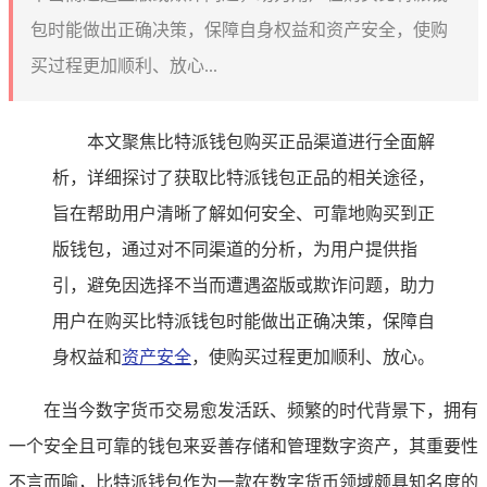
包时能做出正确决策，保障自身权益和资产安全，使购
买过程更加顺利、放心...
本文聚焦比特派钱包购买正品渠道进行全面解
析，详细探讨了获取比特派钱包正品的相关途径，
旨在帮助用户清晰了解如何安全、可靠地购买到正
版钱包，通过对不同渠道的分析，为用户提供指
引，避免因选择不当而遭遇盗版或欺诈问题，助力
用户在购买比特派钱包时能做出正确决策，保障自
身权益和
资产安全
，使购买过程更加顺利、放心。
在当今数字货币交易愈发活跃、频繁的时代背景下，拥有
一个安全且可靠的钱包来妥善存储和管理数字资产，其重要性
不言而喻，比特派钱包作为一款在数字货币领域颇具知名度的