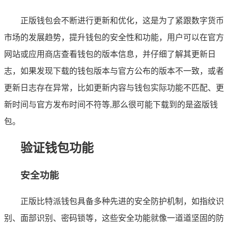
正版钱包会不断进行更新和优化，这是为了紧跟数字货币
市场的发展趋势，提升钱包的安全性和功能，用户可以在官方
网站或应用商店查看钱包的版本信息，并仔细了解其更新日
志，如果发现下载的钱包版本与官方公布的版本不一致，或者
更新日志存在异常，比如更新内容与钱包实际功能不匹配、更
新时间与官方发布时间不符等,那么很可能下载到的是盗版钱
包。
验证钱包功能
安全功能
正版比特派钱包具备多种先进的安全防护机制，如指纹识
别、面部识别、密码锁等，这些安全功能就像一道道坚固的防