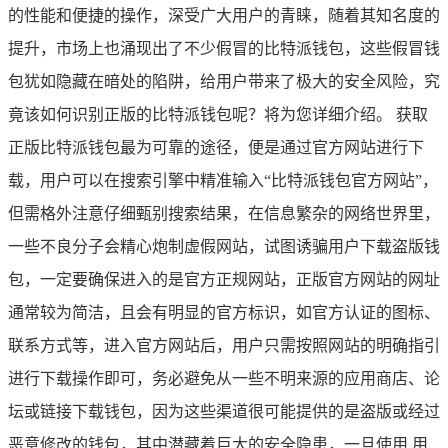
的性能和便捷的操作，深受广大用户的青睐，随着其知名度的
提升，市场上也涌现出了不少假冒的比特派钱包，这些假冒钱
包犹如隐藏在暗处的陷阱，给用户带来了极大的安全风险，究
竟该如何识别正版的比特派钱包呢？将为您详细介绍。 获取
正版比特派钱包最为可靠的途径，便是通过官方网站进行下
载，用户可以在搜索引擎中精准输入“比特派钱包官方网站”，
但需格外注意仔细甄别搜索结果，在信息繁杂的网络世界里，
一些不良分子会精心炮制虚假网站，试图诱骗用户下载盗版钱
包，一定要确保进入的是官方正规网站，正版官方网站的网址
通常较为简洁，且会有明显的官方标识，如官方认证的图标、
联系方式等，进入官方网站后，用户只需按照网站的明确指引
进行下载操作即可，务必避免从一些不明来源的应用商店、论
坛或链接下载钱包，因为这些渠道很可能提供的是盗版或经过
恶意修改的钱包，其中潜藏着巨大的安全隐患，一旦使用,用