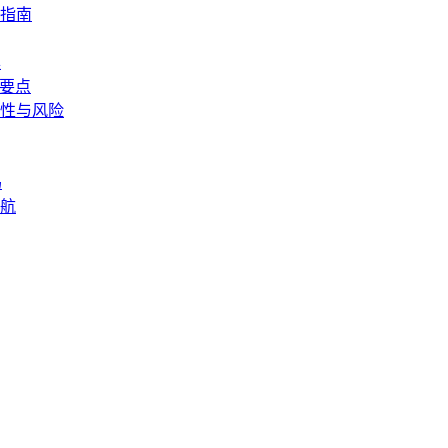
指南
具
作要点
性与风险
码
航