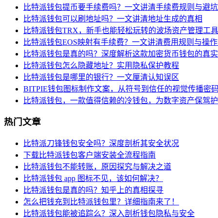
比特派钱包提币要手续费吗？一文讲清手续费规则与避坑
比特派钱包可以刷地址吗？一文讲清地址生成的真相
比特派钱包TRX，新手也能轻松玩转的波场资产管理工
比特派钱包EOS映射有手续费？一文讲清费用规则与操
比特派钱包是真的吗？深度解析这款加密货币钱包的真实
比特派钱包怎么隐藏地址？实用隐私保护教程
比特派钱包是哪里的银行？一文厘清认知误区
BITPIE钱包图标制作文案，从符号到信任的视觉传播密
比特派钱包，一款值得信赖的冷钱包，为数字资产保驾护
热门文章
比特派刀锋钱包安全吗？深度剖析其安全状况
下载比特派钱包客户端安装全流程指南
比特派钱包不能转账，原因探究与解决之道
比特派钱包 app 图标不见，该如何解决？
比特派钱包是真的吗？知乎上的真相探寻
怎么把钱充到比特派钱包里？详细指南来了！
比特派钱包能被追踪么？深入剖析钱包隐私与安全