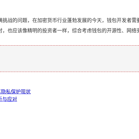
满挑战的问题，在加密货币行业蓬勃发展的今天，钱包开发者需
时，也应该像精明的投资者一样，综合考虑钱包的开源性、网络
。
究其隐私保护现状
解析与应对