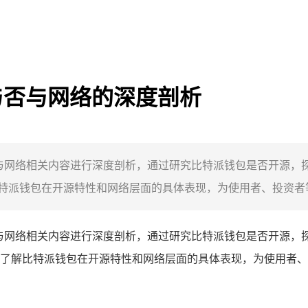
源与否与网络的深度剖析
情况与网络相关内容进行深度剖析，通过研究比特派钱包是否开源
派钱包在开源特性和网络层面的具体表现，为使用者、投资者等提
与网络相关内容进行深度剖析，通过研究比特派钱包是否开源，
了解比特派钱包在开源特性和网络层面的具体表现，为使用者、