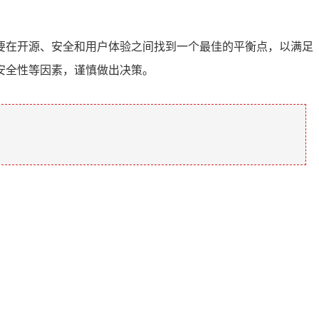
要在开源、安全和用户体验之间找到一个最佳的平衡点，以满足
安全性等因素，谨慎做出决策。