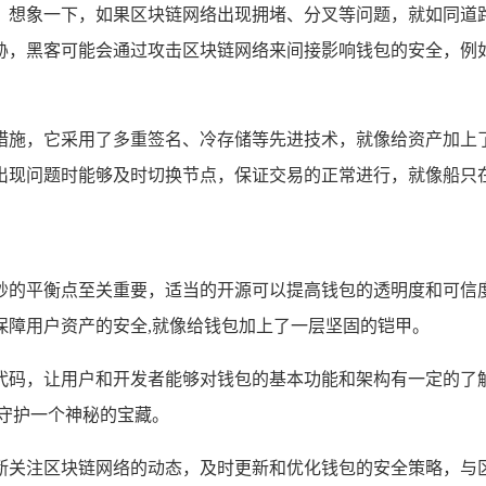
，想象一下，如果区块链网络出现拥堵、分叉等问题，就如同道
胁，黑客可能会通过攻击区块链网络来间接影响钱包的安全，例如
措施，它采用了多重签名、冷存储等先进技术，就像给资产加上
出现问题时能够及时切换节点，保证交易的正常进行，就像船只在
妙的平衡点至关重要，适当的开源可以提高钱包的透明度和可信
保障用户资产的安全,就像给钱包加上了一层坚固的铠甲。
代码，让用户和开发者能够对钱包的基本功能和架构有一定的了
守护一个神秘的宝藏。
断关注区块链网络的动态，及时更新和优化钱包的安全策略，与区