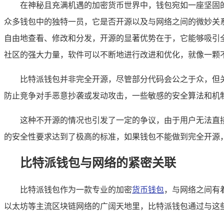
在神秘且充满机遇的加密货币世界中，钱包宛如一座坚固
众多钱包中的独特一员，它是否开源以及与网络之间的微妙关
自由地查看、修改和分发，开源的显著优势在于，它能够吸引
社区的强大力量，软件可以不断地进行改进和优化，就像一颗
比特派钱包并非完全开源，尽管部分代码会公之于众，但
防止竞争对手恶意抄袭或发动攻击，一些敏感的安全算法和机
这种不开源的情况也引发了一定的争议，由于用户无法直
的安全性要求达到了极高的标准，如果钱包不能做到完全开源
比特派钱包与网络的紧密关联
比特派钱包作为一款专业的加密
货币钱包
，与网络之间有
以太坊等主流区块链网络的广阔天地里，比特派钱包通过与这