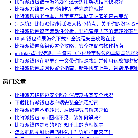
比特派钱包很卡怎么办？这份实用解决指南快收好
比特派刀锋是不是冷钱包？看完这篇就懂
比特派钱包老版本，数字资产早期守护者的复古荣光
别踩坑！比特派假钱包的5大核心特点，关乎你的数字资
比特派钱包资产流动性分析，非托管模式下的流转效率与
Bitpie钱包苹果怎么下载？全流程安全攻略在此
比特派钱包私钥设置全攻略，安全存储与操作指南
imToken与比特派，主流去中心化数字钱包的异同与选择
比特派钱包在哪里？一文带你快速找到并使用这款加密货
比特派钱包联网设置全指南，新手快速上手，告别连接难
热门文章
比特派刀锋钱包安全吗？深度剖析其安全状况
下载比特派钱包客户端安装全流程指南
比特派钱包不能转账，原因探究与解决之道
比特派钱包 app 图标不见，该如何解决？
比特派钱包是真的吗？知乎上的真相探寻
怎么把钱充到比特派钱包里？详细指南来了！