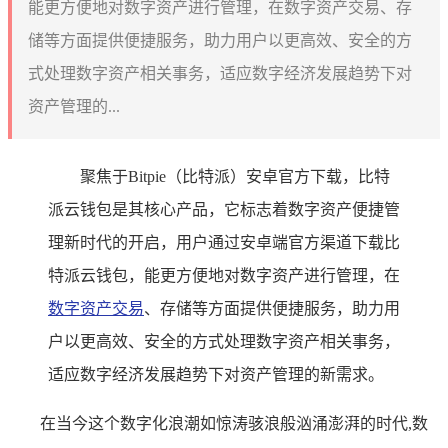
能更方便地对数字资产进行管理，在数字资产交易、存
储等方面提供便捷服务，助力用户以更高效、安全的方
式处理数字资产相关事务，适应数字经济发展趋势下对
资产管理的...
聚焦于Bitpie（比特派）安卓官方下载，比特
派云钱包是其核心产品，它标志着数字资产便捷管
理新时代的开启，用户通过安卓端官方渠道下载比
特派云钱包，能更方便地对数字资产进行管理，在
数字资产交易
、存储等方面提供便捷服务，助力用
户以更高效、安全的方式处理数字资产相关事务，
适应数字经济发展趋势下对资产管理的新需求。
在当今这个数字化浪潮如惊涛骇浪般汹涌澎湃的时代,数