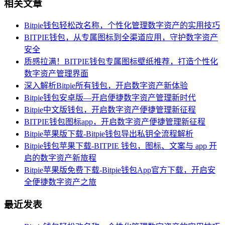
相关文章
Bitpie钱包轻松改名称，个性化管理数字资产的实用技巧
BITPIE钱包，从专属图标到全渠道应用，守护数字资产
安全
质感拉满！BITPIE钱包专属图标壁纸推荐，打造个性化
数字资产管理界面
深入解析Bitpie所有钱包，开启数字资产新体验
Bitpie钱包安卓版—开启便捷数字资产管理新时代
Bitpie中文版钱包，开启数字资产便捷管理新征程
BITPIE钱包图标app，开启数字资产便捷管理新征程
Bitpie苹果版下载-Bitpie钱包导出私钥全流程解析
Bitpie钱包苹果下载-BITPIE 钱包，图标、文案与 app 开
启的数字资产新旅程
Bitpie苹果版免费下载-Bitpie钱包App官方下载，开启安
全便捷数字资产之旅
最近发表