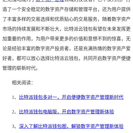
造了一个安全稳定的数字资产存储和管理平台，还为用户提供
了丰富多样的交易选择和优质贴心的交易服务，随着数字资产
市场的持续发展和不断壮大，比特派云钱包有望在未来发挥更
加重要的作用，为用户带来更多的价值和意想不到的惊喜，无
论是经验丰富的数字资产投资者，还是充满热情的数字资产爱
好者，都可以放心选择比特派云钱包，共同开启数字资产便捷
管理的崭新时代。
相关阅读：
1、
比特派钱包多对一，开启便捷数字资产管理新时代
2、
比特派钱包电脑版，开启数字资产管理新体验
3、
深入了解比特派钱包图，解锁数字资产管理新体验