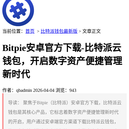
当前位置：
首页
>
比特派钱包最新版
> 文章正文
Bitpie安卓官方下载-比特派云
钱包，开启数字资产便捷管理
新时代
作者：qbadmin
2026-04-04
浏览：943
导读：
聚焦于Bitpie（比特派）安卓官方下载，比特派云
钱包是其核心产品，它标志着数字资产便捷管理新时代
的开启，用户通过安卓端官方渠道下载比特派云钱包，