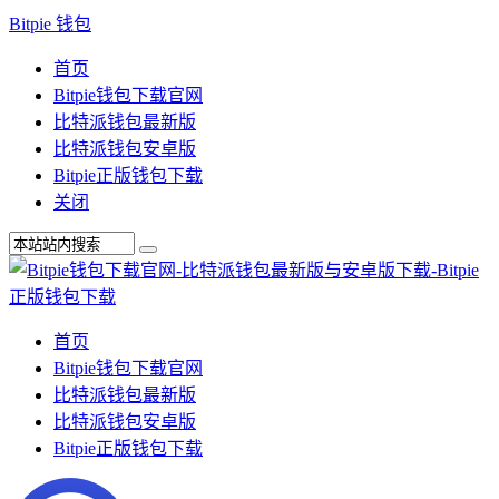
Bitpie 钱包
首页
Bitpie钱包下载官网
比特派钱包最新版
比特派钱包安卓版
Bitpie正版钱包下载
关闭
首页
Bitpie钱包下载官网
比特派钱包最新版
比特派钱包安卓版
Bitpie正版钱包下载