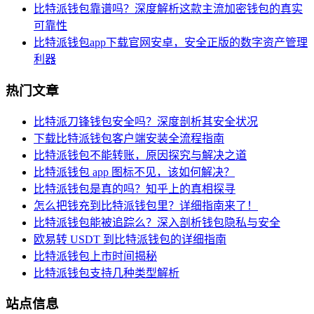
比特派钱包靠谱吗？深度解析这款主流加密钱包的真实
可靠性
比特派钱包app下载官网安卓，安全正版的数字资产管理
利器
热门文章
比特派刀锋钱包安全吗？深度剖析其安全状况
下载比特派钱包客户端安装全流程指南
比特派钱包不能转账，原因探究与解决之道
比特派钱包 app 图标不见，该如何解决？
比特派钱包是真的吗？知乎上的真相探寻
怎么把钱充到比特派钱包里？详细指南来了！
比特派钱包能被追踪么？深入剖析钱包隐私与安全
欧易转 USDT 到比特派钱包的详细指南
比特派钱包上市时间揭秘
比特派钱包支持几种类型解析
站点信息