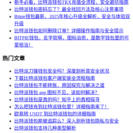
新手必看，比特派钱包TRX充值全流程，安全避坑指南
比特派钱包密码忘了？最全找回方法及核心注意事项
Bitpie钱包最新，2025年核心升级全解析，安全与体验双
升级
比特派钱包如何删除订单？详细操作指南与安全提示
BITPIE钱包，名字软萌，图标治愈，是数字钱包里的可
爱担当！
热门文章
比特派刀锋钱包安全吗？深度剖析其安全状况
下载比特派钱包客户端安装全流程指南
比特派钱包不能转账，原因探究与解决之道
比特派钱包 app 图标不见，该如何解决？
比特派钱包是真的吗？知乎上的真相探寻
怎么把钱充到比特派钱包里？详细指南来了！
欧易转 USDT 到比特派钱包的详细指南
比特派钱包能被追踪么？深入剖析钱包隐私与安全
比特派钱包支持几种类型解析