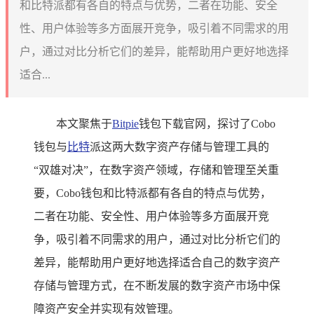
和比特派都有各自的特点与优势，二者在功能、安全
性、用户体验等多方面展开竞争，吸引着不同需求的用
户，通过对比分析它们的差异，能帮助用户更好地选择
适合...
本文聚焦于
Bitpie
钱包下载官网，探讨了Cobo
钱包与
比特
派这两大数字资产存储与管理工具的
“双雄对决”，在数字资产领域，存储和管理至关重
要，Cobo钱包和比特派都有各自的特点与优势，
二者在功能、安全性、用户体验等多方面展开竞
争，吸引着不同需求的用户，通过对比分析它们的
差异，能帮助用户更好地选择适合自己的数字资产
存储与管理方式，在不断发展的数字资产市场中保
障资产安全并实现有效管理。