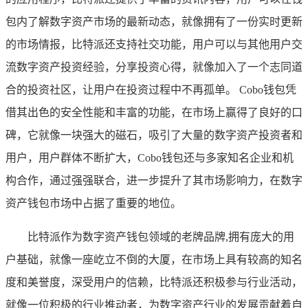
包内了解数字资产市场的最新动态，就像拥有了一份实时更新
的市场情报，比特派还支持社交功能，用户可以与其他用户交
流数字资产投资经验，分享投资心得，就像加入了一个志同道
合的投资社区，让用户在投资过程中不再孤单。 Cobo钱包凭
借其出色的安全性能和丰富的功能，在市场上赢得了良好的口
碑，它就像一块强大的磁石，吸引了大量的数字资产投资者和
用户，用户群体不断扩大，Cobo钱包还与多家知名企业和机
构合作，通过强强联合，进一步提升了其市场影响力，在数字
资产钱包市场中占据了重要的地位。
比特派作为数字资产钱包领域的老牌品牌,拥有庞大的用
户基础，就像一座屹立不倒的大厦，在市场上具有较高的知名
度和美誉度，深受用户的信赖，比特派还积极参与行业活动，
就像一位积极的行业推动者，为数字资产行业的发展贡献着自