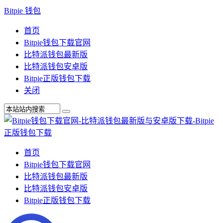
Bitpie 钱包
首页
Bitpie钱包下载官网
比特派钱包最新版
比特派钱包安卓版
Bitpie正版钱包下载
关闭
首页
Bitpie钱包下载官网
比特派钱包最新版
比特派钱包安卓版
Bitpie正版钱包下载