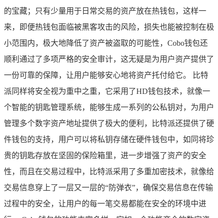
的宝藏；只有少量用于日常交易的资产放在热钱包，这样一
来，即便热钱包面临被黑客攻击的风险，损失也能被控制在极
小范围内，极大地降低了资产被盗取的可能性，Cobo钱包还
顺利通过了多项严格的安全审计，这无疑是为用户资产提供了
一份可靠的保障，让用户能够安心地将资产托付给它。 比特
派同样将安全视为重中之重，它采用了HD钱包技术，就像一
个智能的钥匙管理系统，能够生成一系列的公私钥对，为用户
管理多个数字资产地址提供了极大的便利，比特派还提供了硬
件钱包的支持，用户可以将私钥存储在硬件钱包中，如同将珍
贵的钥匙存放在坚固的保险箱里，进一步增强了资产的安全
性，而且在交易过程中，比特派采用了多重加密技术，就像给
交易信息穿上了一层又一层的“防弹衣”，确保交易信息在传输
过程中的安全，让用户的每一笔交易都能在安全的环境中进