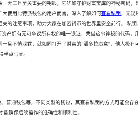
独一无二且至关重要的钥匙，它犹如守护财富宝库的神秘密码，
广大使用比特派钱包的用户而言，深入了解如何
查看私钥
，无疑
相关的注意事项，助力大家在加密货币的世界里安全前行。 私钥
货币资产拥有无可争议所有权的唯一铁证，凭借这串神秘的代码，
钥一旦不慎泄露，就如同打开了财富的“潘多拉魔盒”，他人极有
得半点马虎。
钱包、普通钱包等，不同类型的钱包，其查看私钥的方式可能会存
样才能确保后续操作的准确性和顺利性。