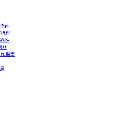
指南
案梳理
靠性
利器
操作指南
属