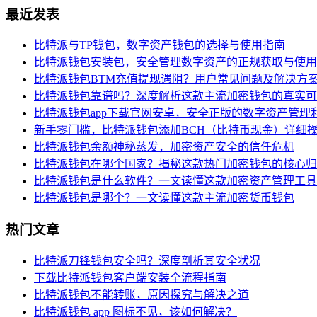
最近发表
比特派与TP钱包，数字资产钱包的选择与使用指南
比特派钱包安装包，安全管理数字资产的正规获取与使用
比特派钱包BTM充值提现遇阻？用户常见问题及解决方
比特派钱包靠谱吗？深度解析这款主流加密钱包的真实可
比特派钱包app下载官网安卓，安全正版的数字资产管理
新手零门槛，比特派钱包添加BCH（比特币现金）详细
比特派钱包余额神秘蒸发，加密资产安全的信任危机
比特派钱包在哪个国家？揭秘这款热门加密钱包的核心归
比特派钱包是什么软件？一文读懂这款加密资产管理工具
比特派钱包是哪个？一文读懂这款主流加密货币钱包
热门文章
比特派刀锋钱包安全吗？深度剖析其安全状况
下载比特派钱包客户端安装全流程指南
比特派钱包不能转账，原因探究与解决之道
比特派钱包 app 图标不见，该如何解决？