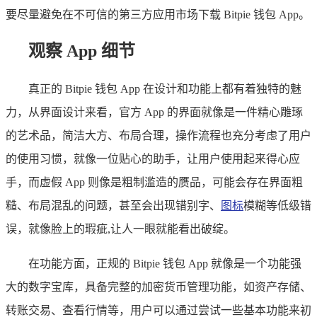
要尽量避免在不可信的第三方应用市场下载 Bitpie 钱包 App。
观察 App 细节
真正的 Bitpie 钱包 App 在设计和功能上都有着独特的魅
力，从界面设计来看，官方 App 的界面就像是一件精心雕琢
的艺术品，简洁大方、布局合理，操作流程也充分考虑了用户
的使用习惯，就像一位贴心的助手，让用户使用起来得心应
手，而虚假 App 则像是粗制滥造的赝品，可能会存在界面粗
糙、布局混乱的问题，甚至会出现错别字、
图标
模糊等低级错
误，就像脸上的瑕疵,让人一眼就能看出破绽。
在功能方面，正规的 Bitpie 钱包 App 就像是一个功能强
大的数字宝库，具备完整的加密货币管理功能，如资产存储、
转账交易、查看行情等，用户可以通过尝试一些基本功能来初