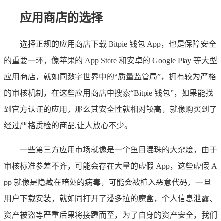
应用商店的选择
选择正规的应用商店下载 Bitpie 钱包 App，也是保障安全
的重要一环，像苹果的 App Store 和安卓的 Google Play 等大型
应用商店，就如同数字世界中的“质量监管局”，拥有较为严格
的审核机制，在这些应用商店中搜索“Bitpie 钱包”，如果能找
到官方认证的应用，那么其安全性就相对较高，就像购买到了
经过严格质检的商品,让人放心不少。
一些第三方应用市场就像是一个鱼目混珠的大杂烩，由于
审核标准参差不齐，可能会存在大量的虚假 App，这些虚假 A
pp 就像是隐藏在暗处的病毒，可能会被植入恶意代码，一旦
用户下载安装，就如同打开了潘多拉的魔盒，个人信息泄露、
资产被盗等严重后果将接踵而至，为了自身的资产安全，我们