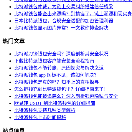
比特派钱包仲裁，为链上交易纠纷搭建信任桥梁
比特派钱包能查出来源吗？别搞错了，链上溯源和现实身
日本比特派钱包，合规安全适配的加密管理利器
比特派钱包显示图片异常？一文教你排查解决
热门文章
比特派刀锋钱包安全吗？深度剖析其安全状况
下载比特派钱包客户端安装全流程指南
比特派钱包不能转账，原因探究与解决之道
比特派钱包 app 图标不见，该如何解决？
比特派钱包是真的吗？知乎上的真相探寻
怎么把钱充到比特派钱包里？详细指南来了！
比特派钱包能被追踪么？深入剖析钱包隐私与安全
欧易转 USDT 到比特派钱包的详细指南
比特派钱包支持几种类型解析
比特派钱包上市时间揭秘
站点信息