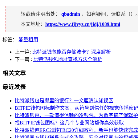
转载请注明出处：
qbadmin
，如有疑问，请联系（
）
本文地址：
https://www.fjjyyz.cn/jjdj/1089.html
标签：
能量租用
上一篇:
比特派钱包能否存储波卡？深度解析
下一篇
:
比特派钱包地址查找方法全解析
相关文章
最近发表
比特派钱包是哪里的银行？一文厘清认知误区
BITPIE钱包图标制作文案，从符号到信任的视觉传播密
比特派钱包，一款值得信赖的冷钱包，为数字资产保驾护
找BITPIE钱包图标？这几个专业网站帮你高效获取
比特派钱包ERC20转TRC20详细教程，新手也能快速完
比特派官方钱包联系方式全攻略，安全对接官方的权威渠