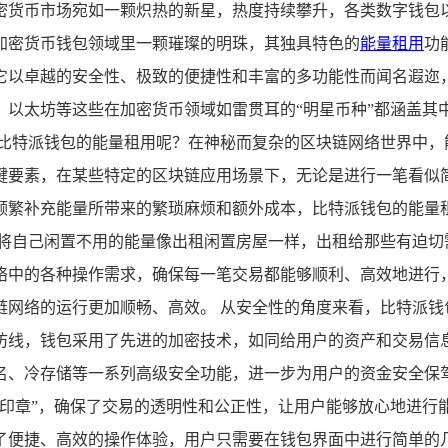
密货币市场宛如一颗炽热的新星，热度持续攀升，各类数字钱包
加密货币钱包领域里一颗璀璨的明珠，其独具特色的
能量租用
功
它以卓越的安全性、极致的便捷性和丰富的多功能性而闻名遐迩
、以太坊等这些在加密货币领域如雷贯耳的“明星币种”都涵盖其
是比特派钱包的能量租用呢？在神秘而复杂的区块链网络世界中，
键要素，在某些特定的区块链应用场景下，无论是进行一笔看似
频繁补充能量所带来的繁琐麻烦和额外成本，比特派钱包的能量
以将自己闲置不用的能量像出租闲置房屋一样，出租给那些有迫切
络中的各种操作需求，确保每一笔交易都能够顺利、高效地进行
链网络的运行更加顺畅、高效。 从安全性的角度来看，比特派钱
防线，钱包采用了先进的加密技术，如同给用户的资产和交易信息
名、冷存储等一系列高级安全功能，进一步为用户的资金安全保
印章”，确保了交易的透明性和公正性，让用户能够放心地进行
了便捷、高效的操作体验，用户只需要在钱包界面中进行简单的