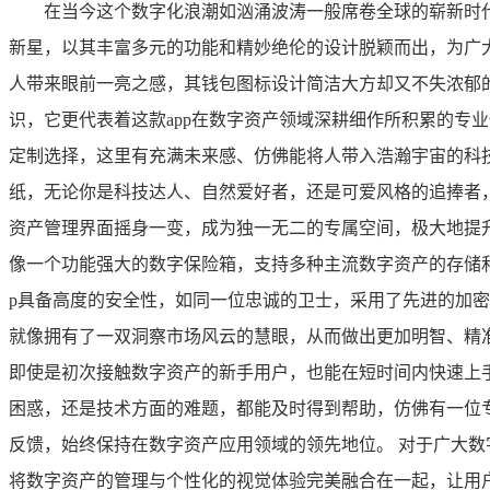
在当今这个数字化浪潮如汹涌波涛一般席卷全球的崭新时代,
新星，以其丰富多元的功能和精妙绝伦的设计脱颖而出，为广
人带来眼前一亮之感，其钱包图标设计简洁大方却又不失浓郁的
识，它更代表着这款app在数字资产领域深耕细作所积累的专
定制选择，这里有充满未来感、仿佛能将人带入浩瀚宇宙的科
纸，无论你是科技达人、自然爱好者，还是可爱风格的追捧者，
资产管理界面摇身一变，成为独一无二的专属空间，极大地提升了
像一个功能强大的数字保险箱，支持多种主流数字资产的存储
p具备高度的安全性，如同一位忠诚的卫士，采用了先进的加
就像拥有了一双洞察市场风云的慧眼，从而做出更加明智、精准的
即使是初次接触数字资产的新手用户，也能在短时间内快速上手
困惑，还是技术方面的难题，都能及时得到帮助，仿佛有一位专
反馈，始终保持在数字资产应用领域的领先地位。 对于广大数字
将数字资产的管理与个性化的视觉体验完美融合在一起，让用