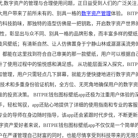
数字资产的管理与合理使用问题，正日益受到人们的广泛关注，在
大用户带来了前所未有的、别具一格的
数字资产管理
体验。 BI
科技韵味，那独特的造型仿佛是一把钥匙，开启数字资产世界的
业性，彰显出与众不同、别具一格的品牌形象，而丰富多样的壁
技风壁纸；有清新自然、让人仿佛置身于宁静山林或潺潺溪流旁
都能在这里找到符合自己审美的那一款壁纸，用户可以根据自己
使用过程中的愉悦感和满足感。 从功能层面深入探究，BITPI
和管理，用户只需轻点几下屏幕，就能方便快捷地进行数字资产的
密技术和多重身份验证机制，全方位、无死角地确保用户的数字
投资决策。 BITPIE钱包图标壁纸app还极为注重用户体
，轻松驾驭，app还贴心地提供了详细的使用指南和专业的客
业的导师在身边随时指导，该app还会紧跟时代步伐，不断更
资产爱好者来说，BITPIE钱包图标壁纸app不仅仅是一个
户在严谨管理自己财富的同时，也能尽情享受到科技带来的无限