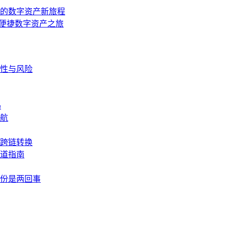
 开启的数字资产新旅程
安全便捷数字资产之旅
性与风险
码
航
成跨链转换
道指南
份是两回事