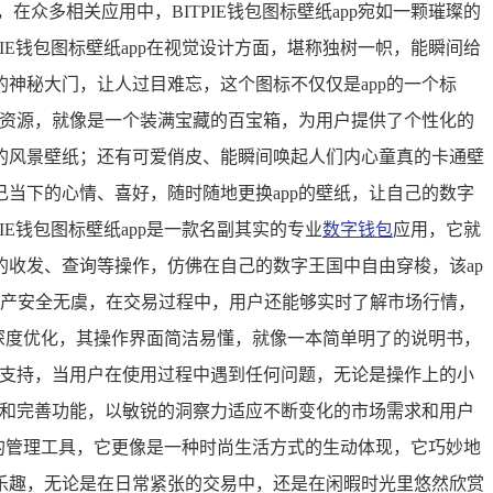
众多相关应用中，BITPIE钱包图标壁纸app宛如一颗璀璨的
TPIE钱包图标壁纸app在视觉设计方面，堪称独树一帜，能瞬间给
神秘大门，让人过目难忘，这个图标不仅仅是app的一个标
纸资源，就像是一个装满宝藏的百宝箱，为用户提供了个性化的
的风景壁纸；还有可爱俏皮、能瞬间唤起人们内心童真的卡通壁
当下的心情、喜好，随时随地更换app的壁纸，让自己的数字
E钱包图标壁纸app是一款名副其实的专业
数字钱包
应用，它就
收发、查询等操作，仿佛在自己的数字王国中自由穿梭，该ap
资产安全无虞，在交易过程中，用户还能够实时了解市场行情，
验的深度优化，其操作界面简洁易懂，就像一本简单明了的说明书，
服支持，当用户在使用过程中遇到任何问题，无论是操作上的小
新和完善功能，以敏锐的洞察力适应不断变化的市场需求和用户
简单的管理工具，它更像是一种时尚生活方式的生动体现，它巧妙地
乐趣，无论是在日常紧张的交易中，还是在闲暇时光里悠然欣赏