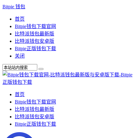
Bitpie 钱包
首页
Bitpie钱包下载官网
比特派钱包最新版
比特派钱包安卓版
Bitpie正版钱包下载
关闭
首页
Bitpie钱包下载官网
比特派钱包最新版
比特派钱包安卓版
Bitpie正版钱包下载