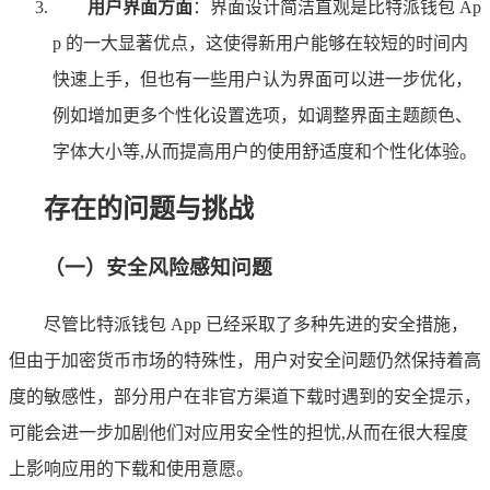
用户界面方面
：界面设计简洁直观是比特派钱包 Ap
p 的一大显著优点，这使得新用户能够在较短的时间内
快速上手，但也有一些用户认为界面可以进一步优化，
例如增加更多个性化设置选项，如调整界面主题颜色、
字体大小等,从而提高用户的使用舒适度和个性化体验。
存在的问题与挑战
（一）安全风险感知问题
尽管比特派钱包 App 已经采取了多种先进的安全措施，
但由于加密货币市场的特殊性，用户对安全问题仍然保持着高
度的敏感性，部分用户在非官方渠道下载时遇到的安全提示，
可能会进一步加剧他们对应用安全性的担忧,从而在很大程度
上影响应用的下载和使用意愿。