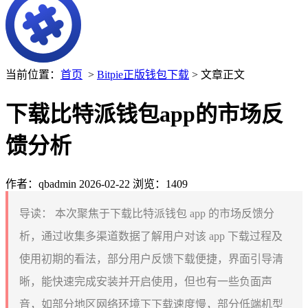
当前位置：
首页
>
Bitpie正版钱包下载
> 文章正文
下载比特派钱包app的市场反
馈分析
作者：qbadmin
2026-02-22
浏览：1409
导读：
本次聚焦于下载比特派钱包 app 的市场反馈分
析，通过收集多渠道数据了解用户对该 app 下载过程及
使用初期的看法，部分用户反馈下载便捷，界面引导清
晰，能快速完成安装并开启使用，但也有一些负面声
音，如部分地区网络环境下下载速度慢，部分低端机型