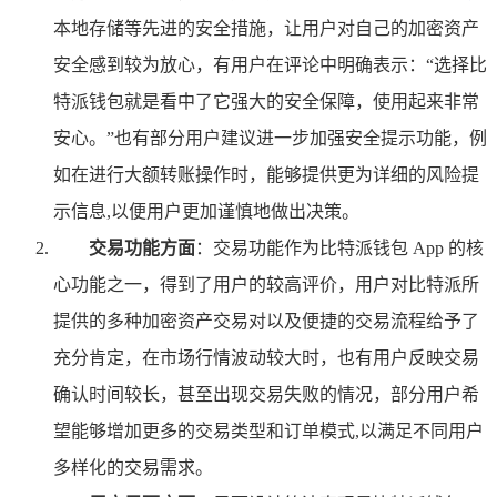
本地存储等先进的安全措施，让用户对自己的加密资产
安全感到较为放心，有用户在评论中明确表示：“选择比
特派钱包就是看中了它强大的安全保障，使用起来非常
安心。”也有部分用户建议进一步加强安全提示功能，例
如在进行大额转账操作时，能够提供更为详细的风险提
示信息,以便用户更加谨慎地做出决策。
交易功能方面
：交易功能作为比特派钱包 App 的核
心功能之一，得到了用户的较高评价，用户对比特派所
提供的多种加密资产交易对以及便捷的交易流程给予了
充分肯定，在市场行情波动较大时，也有用户反映交易
确认时间较长，甚至出现交易失败的情况，部分用户希
望能够增加更多的交易类型和订单模式,以满足不同用户
多样化的交易需求。