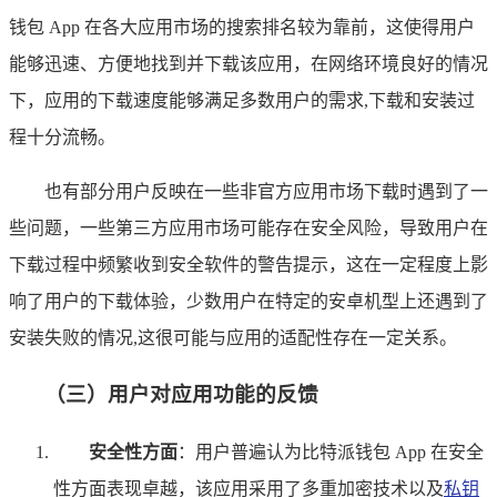
钱包 App 在各大应用市场的搜索排名较为靠前，这使得用户
能够迅速、方便地找到并下载该应用，在网络环境良好的情况
下，应用的下载速度能够满足多数用户的需求,下载和安装过
程十分流畅。
也有部分用户反映在一些非官方应用市场下载时遇到了一
些问题，一些第三方应用市场可能存在安全风险，导致用户在
下载过程中频繁收到安全软件的警告提示，这在一定程度上影
响了用户的下载体验，少数用户在特定的安卓机型上还遇到了
安装失败的情况,这很可能与应用的适配性存在一定关系。
（三）用户对应用功能的反馈
安全性方面
：用户普遍认为比特派钱包 App 在安全
性方面表现卓越，该应用采用了多重加密技术以及
私钥