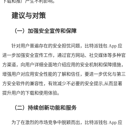
下载和推广产生不利影响。
建议与对策
（一）加强安全宣传和保障
针对用户普遍存在的安全担忧问题，比特派钱包 App 应
进一步加强安全宣传工作，通过官方网站、社交媒体等多种官
方渠道，向用户详细全面地介绍应用的安全机制和保障措施，
增强用户对应用安全性能的了解和信任，要进一步优化与第三
方安全软件的兼容性，有效减少不必要的安全提示,从而显著
提升用户的下载和使用体验。
（二）持续创新功能和服务
为了在激烈的市场竞争中脱颖而出，比特派钱包 App 应