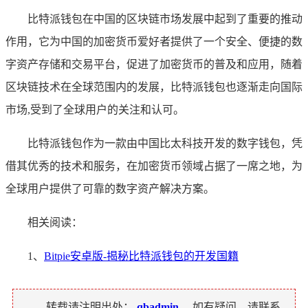
比特派钱包在中国的区块链市场发展中起到了重要的推动
作用，它为中国的加密货币爱好者提供了一个安全、便捷的数
字资产存储和交易平台，促进了加密货币的普及和应用，随着
区块链技术在全球范围内的发展，比特派钱包也逐渐走向国际
市场,受到了全球用户的关注和认可。
比特派钱包作为一款由中国比太科技开发的数字钱包，凭
借其优秀的技术和服务，在加密货币领域占据了一席之地，为
全球用户提供了可靠的数字资产解决方案。
相关阅读：
1、
Bitpie安卓版-揭秘比特派钱包的开发国籍
转载请注明出处：
qbadmin
，如有疑问，请联系