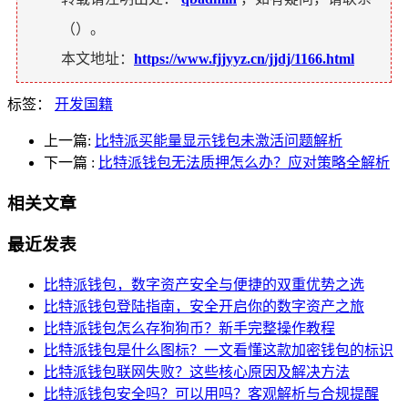
（
）。
本文地址：
https://www.fjjyyz.cn/jjdj/1166.html
标签：
开发国籍
上一篇:
比特派买能量显示钱包未激活问题解析
下一篇
:
比特派钱包无法质押怎么办？应对策略全解析
相关文章
最近发表
比特派钱包，数字资产安全与便捷的双重优势之选
比特派钱包登陆指南，安全开启你的数字资产之旅
比特派钱包怎么存狗狗币？新手完整操作教程
比特派钱包是什么图标？一文看懂这款加密钱包的标识
比特派钱包联网失败？这些核心原因及解决方法
比特派钱包安全吗？可以用吗？客观解析与合规提醒