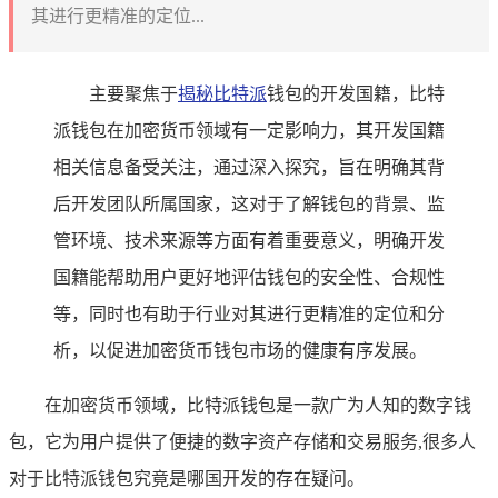
其进行更精准的定位...
主要聚焦于
揭秘
比特派
钱包的开发国籍，比特
派钱包在加密货币领域有一定影响力，其开发国籍
相关信息备受关注，通过深入探究，旨在明确其背
后开发团队所属国家，这对于了解钱包的背景、监
管环境、技术来源等方面有着重要意义，明确开发
国籍能帮助用户更好地评估钱包的安全性、合规性
等，同时也有助于行业对其进行更精准的定位和分
析，以促进加密货币钱包市场的健康有序发展。
在加密货币领域，比特派钱包是一款广为人知的数字钱
包，它为用户提供了便捷的数字资产存储和交易服务,很多人
对于比特派钱包究竟是哪国开发的存在疑问。