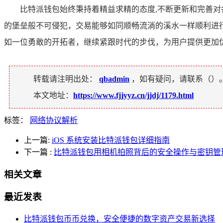
比特派钱包始终秉持着精益求精的态度,不断更新和完善
的堡垒般不可侵犯，交易能够如同顺畅流淌的溪水一样顺利进
如一位勇敢的开拓者，继续紧跟时代的步伐，为用户提供更加
转载请注明出处：
qbadmin
，如有疑问，请联系（
）
本文地址：
https://www.fjjyyz.cn/jjdj/1179.html
标签：
网络协议解析
上一篇:
iOS 系统安装比特派钱包详细指南
下一篇
:
比特派钱包用相机拍照背后的安全操作与密钥管
相关文章
最近发表
比特派钱包币币兑换，安全便捷的数字资产交易新选择