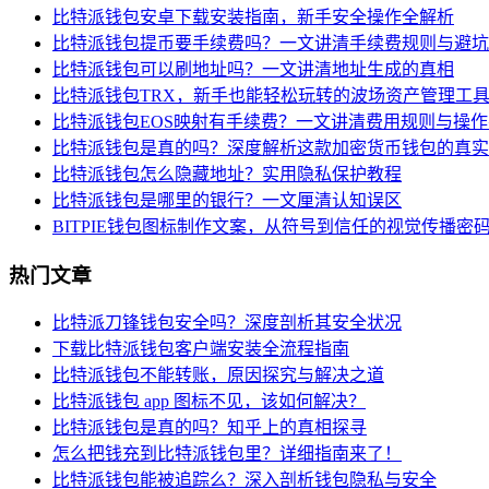
比特派钱包安卓下载安装指南，新手安全操作全解析
比特派钱包提币要手续费吗？一文讲清手续费规则与避坑
比特派钱包可以刷地址吗？一文讲清地址生成的真相
比特派钱包TRX，新手也能轻松玩转的波场资产管理工
比特派钱包EOS映射有手续费？一文讲清费用规则与操
比特派钱包是真的吗？深度解析这款加密货币钱包的真实
比特派钱包怎么隐藏地址？实用隐私保护教程
比特派钱包是哪里的银行？一文厘清认知误区
BITPIE钱包图标制作文案，从符号到信任的视觉传播密
热门文章
比特派刀锋钱包安全吗？深度剖析其安全状况
下载比特派钱包客户端安装全流程指南
比特派钱包不能转账，原因探究与解决之道
比特派钱包 app 图标不见，该如何解决？
比特派钱包是真的吗？知乎上的真相探寻
怎么把钱充到比特派钱包里？详细指南来了！
比特派钱包能被追踪么？深入剖析钱包隐私与安全