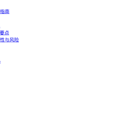
指南
具
作要点
性与风险
码