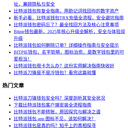
址，兼顾隐私与安全
比特派钱包恢复全指南，用助记词找回你的数字资产
新手必看，比特派钱包TRX充值全流程，安全避坑指南
比特派钱包密码忘了？最全找回方法及核心注意事项
Bitpie钱包最新，2025年核心升级全解析，安全与体验双
升级
比特派钱包如何删除订单？详细操作指南与安全提示
BITPIE钱包，名字软萌，图标治愈，是数字钱包里的可
爱担当！
比特派钱包很卡怎么办？这份实用解决指南快收好
比特派刀锋是不是冷钱包？看完这篇就懂
热门文章
比特派刀锋钱包安全吗？深度剖析其安全状况
下载比特派钱包客户端安装全流程指南
比特派钱包不能转账，原因探究与解决之道
比特派钱包 app 图标不见，该如何解决？
比特派钱包是真的吗？知乎上的真相探寻