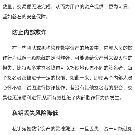
数量，交易便无法完成，从而为用户的资产提供了更为可靠、
坚如磐石的安全保障。
防止内部欺诈
在一些团队或机构管理数字资产的场景中，内部人员的欺
诈行为就像一颗隐藏的定时炸弹，可能会给资产带来毁灭性的
损失，比特派多重签名钱包可以巧妙地设置不同的签名者，每
个签名者都被赋予一定的权限，如此一来，即便某个内部人员
心怀不轨，试图进行欺诈操作，若没有其他签名者的配合，交
易也无法顺利进行,从而有效杜绝了内部欺诈行为的发生。
私钥丢失风险降低
私钥宛如数字资产的灵魂凭证，一旦丢失，资产可能就如