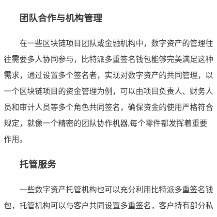
团队合作与机构管理
在一些区块链项目团队或金融机构中，数字资产的管理往
往需要多人协同参与，比特派多重签名钱包能够完美满足这种
需求，通过设置多个签名者，实现对数字资产的共同管理，以
一个区块链项目的资金管理为例，可以由项目负责人、财务人
员和审计人员等多个角色共同签名，确保资金的使用严格符合
规定，就像一个精密的团队协作机器,每个零件都发挥着重要
作用。
托管服务
一些数字资产托管机构也可以充分利用比特派多重签名钱
包，托管机构可以与客户共同设置多重签名，客户持有部分私