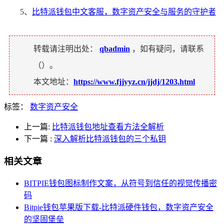
5、
比特派钱包中文客服，数字资产安全与服务的守护者
转载请注明出处：
qbadmin
，如有疑问，请联系
（
）。
本文地址：
https://www.fjjyyz.cn/jjdj/1203.html
标签：
数字资产安全
上一篇:
比特派钱包地址查看方法全解析
下一篇
:
深入解析比特派钱包的三个私钥
相关文章
BITPIE钱包图标制作文案，从符号到信任的视觉传播密
码
Bitpie钱包苹果版下载-比特派硬件钱包，数字资产安全
的坚固堡垒