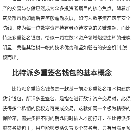
产的交易与存储已然成为众多投资者瞩目的核心焦点，随着加
密货币市场如雨后春笋般蓬勃发展，如何为数字资产筑牢安全
防线，成为每一位数字资产持有者亟待攻克的关键难题，而比
特派多重签名钱包，恰似一颗在数字资产领域熠熠生辉的璀璨
明星，凭借其独树一帜的技术优势和坚如磐石的安全机制,脱
颖而出。
比特派多重签名钱包的基本概念
比特派多重签名钱包是一款基于前沿多重签名技术构建的
数字钱包，所谓多重签名，是指在进行数字资产交易时，必须
获得多个私钥的授权方可完成交易，这就如同一个极为精密的
保险箱，需要多把不同的钥匙同时插入才能打开，在比特派多
重签名钱包里，用户能够灵活设置多个签名者，只有当满足预