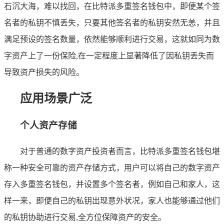
石沉大海，难以找回，在比特派多重签名钱包中，即便某个签
名者的私钥不慎丢失，只要其他签名者的私钥安然无恙，并且
满足预设的签名数量，依然能够顺利进行交易，这就如同为数
字资产上了一份保险,在一定程度上显著降低了因私钥丢失而
导致资产损失的风险。
应用场景广泛
个人资产存储
对于普通的数字资产投资者而言，比特派多重签名钱包堪
称一种安全可靠的资产存储方式，用户可以将自己的数字资产
存入多重签名钱包，并设置多个签名者，例如自己和家人，这
样一来，即便自己的私钥出现意外状况，家人也能够通过他们
的私钥协助进行交易,全方位保障资产的安全。