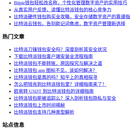
Bitpie钱包轻松改名称，个性化管理数字资产的实用技巧
从真实用户反馈，读懂比特派钱包的核心竞争力
比特派硬件钱包购买全攻略，安全存储数字资产的靠谱指
比特派云钱包，告别助记词焦虑，数字资产管理新选择
热门文章
比特派刀锋钱包安全吗？深度剖析其安全状况
下载比特派钱包客户端安装全流程指南
比特派钱包不能转账，原因探究与解决之道
比特派钱包 app 图标不见，该如何解决？
比特派钱包是真的吗？知乎上的真相探寻
怎么把钱充到比特派钱包里？详细指南来了！
欧易转 USDT 到比特派钱包的详细指南
比特派钱包能被追踪么？深入剖析钱包隐私与安全
比特派钱包上市时间揭秘
比特派钱包支持几种类型解析
站点信息