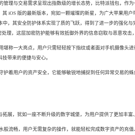
产的管理与交易需求呈现出指数级的增长态势，比特派钱包，作为
其 iOS 版的最新版本，宛如一颗璀璨的新星，为广大苹果用户
新版本中，其安全防护体系实现了质的飞跃，得到了进一步的强化
加密处理，这层加密防护能够有效抵御外界的信息窃取与恶意攻击
应用堪称一大亮点，用户只需轻轻按下指纹或者面对手机摄像头进
科技带来的便捷与安心。
刻守护着用户的资产安全，它能够敏锐地捕捉到任何异常交易的蛛
优化与拓展，犹如一座不断升级的数字城堡，为用户提供了更加丰富
流水般流畅，用户无需复杂的操作，就能轻松完成数字资产的充值