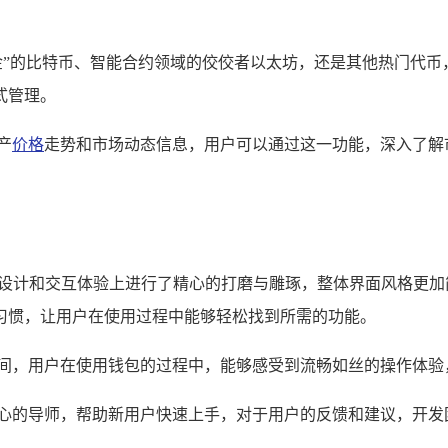
金”的比特币、智能合约领域的佼佼者以太坊，还是其他热门代
式管理。
产
价格
走势和市场动态信息，用户可以通过这一功能，深入了解
在界面设计和交互体验上进行了精心的打磨与雕琢，整体界面风格
习惯，让用户在使用过程中能够轻松找到所需的功能。
时间，用户在使用钱包的过程中，能够感受到流畅如丝的操作体验
贴心的导师，帮助新用户快速上手，对于用户的反馈和建议，开发