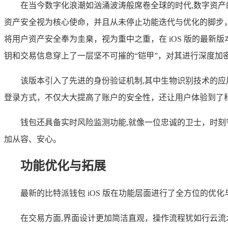
在当今数字化浪潮如汹涌波涛般席卷全球的时代,数字资
资产安全视为核心使命，并且从未停止功能迭代与优化的脚步，
将用户资产安全奉为圭臬，视为重中之重，在 iOS 版的最
钥和交易信息穿上了一层坚不可摧的“铠甲”，对其进行深度
该版本引入了先进的身份验证机制,其中生物识别技术的
登录方式，不仅大大提高了账户的安全性，还让用户体验到了
钱包还具备实时风险监测功能,就像一位忠诚的卫士，时
加从容、安心。
功能优化与拓展
最新的比特派钱包 iOS 版在功能层面进行了全方位的
在交易方面,界面设计更加简洁直观，操作流程犹如行云