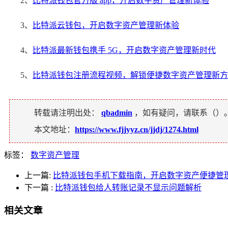
2、
比特派钱包官方版 app，开启数字资产管理新体验
3、
比特派云钱包，开启数字资产管理新体验
4、
比特派最新钱包携手 5G，开启数字资产管理新时代
5、
比特派钱包注册流程视频，解锁便捷数字资产管理新方
转载请注明出处：
qbadmin
，如有疑问，请联系（
）
本文地址：
https://www.fjjyyz.cn/jjdj/1274.html
标签：
数字资产管理
上一篇:
比特派钱包手机下载指南，开启数字资产便捷管
下一篇
:
比特派钱包给人转账记录不显示问题解析
相关文章